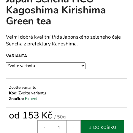
je
a
Kagoshima Kirishima
0,0
z
j
Green tea
5
í
hvězdiček.
t
Velmi dobrá kvalitní třída Japonského zeleného čaje
?
Sencha z prefektury Kagoshima.
VARIANTA
HLEDAT
Zvolte variantu
Kód:
Zvolte variantu
D
Značka:
Expect
o
p
od
153 Kč
o
/ 50g
r
Měrná
u
DO KOŠÍKU
cena: