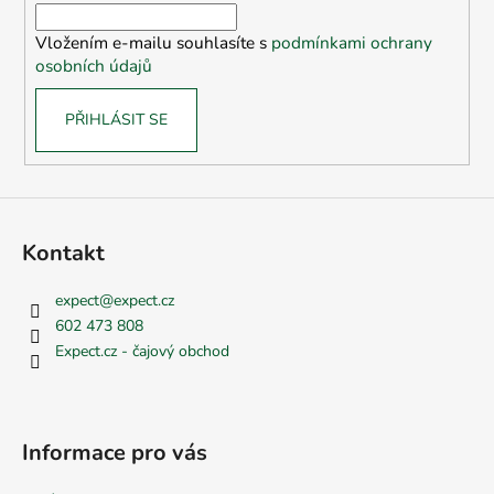
í
Vložením e-mailu souhlasíte s
podmínkami ochrany
osobních údajů
PŘIHLÁSIT SE
Kontakt
expect
@
expect.cz
602 473 808
Expect.cz - čajový obchod
Informace pro vás