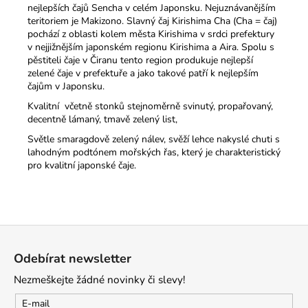
nejlepších čajů Sencha v celém Japonsku. Nejuznávanějším
teritoriem je Makizono. Slavný čaj Kirishima Cha (Cha = čaj)
pochází z oblasti kolem města Kirishima v srdci prefektury
v nejjižnějším japonském regionu Kirishima a Aira. Spolu s
pěstiteli čaje v Čiranu tento region produkuje nejlepší
zelené čaje v prefektuře a jako takové patří k nejlepším
čajům v Japonsku.
Kvalitní včetně stonků stejnoměrně svinutý, propařovaný,
decentně lámaný, tmavě zelený list,
Světle smaragdově zelený nálev, svěží lehce nakyslé chuti s
lahodným podtónem mořských řas, který je charakteristický
pro kvalitní japonské čaje.
Z
á
Odebírat newsletter
p
Nezmeškejte žádné novinky či slevy!
a
t
E-mail