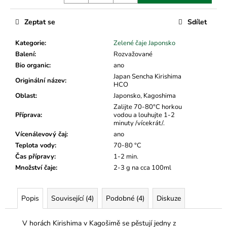
č
u
j
Zeptat se
Sdílet
e
Kategorie
:
Zelené čaje Japonsko
m
Balení
:
Rozvažované
e
Bio organic
:
ano
Japan Sencha Kirishima
Originální název
:
HCO
Oblast
:
Japonsko, Kagoshima
Zalijte 70-80°C horkou
Příprava
:
vodou a louhujte 1-2
minuty /vícekrát/.
Vícenálevový čaj
:
ano
Teplota vody
:
70-80 °C
Čas přípravy
:
1-2 min.
Množství čaje
:
2-3 g na cca 100ml
Popis
Související (4)
Podobné (4)
Diskuze
V horách Kirishima v Kagošimě se pěstují jedny z