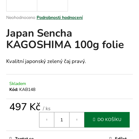
a
j
Průměrné
Neohodnoceno
Podrobnosti hodnocení
í
hodnocení
Japan Sencha
produktu
t
je
?
KAGOSHIMA 100g folie
0,0
z
5
hvězdiček.
Kvalitní japonský zelený čaj pravý.
HLEDAT
Skladem
Kód:
KAB148
D
497 Kč
o
/ ks
p
Měrná
o
DO KOŠÍKU
cena:
r
u
Zeptat se
Sdílet