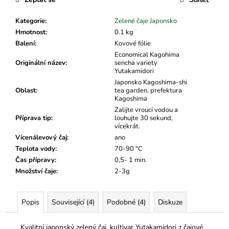
č
u
Kategorie
:
Zelené čaje Japonsko
j
Hmotnost
:
0.1 kg
e
Balení
:
Kovové fólie
m
Economical Kagohima
e
Originální název
:
sencha variety
Yutakamidori
Japonsko Kagoshima-shi
Oblast
:
tea garden, prefektura
Kagoshima
Zalijte vroucí vodou a
Příprava tip
:
louhujte 30 sekund,
vícekrát.
Vícenálevový čaj
:
ano
Teplota vody
:
70-90 °C
Čas přípravy
:
0,5- 1 min.
Množství čaje
:
2-3g
Popis
Související (4)
Podobné (4)
Diskuze
Kvalitní japonský zelený čaj, kultivar Yutakamidori z čajové