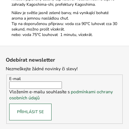
zahrady Kagoshima-shi, prefektury Kagoshima.
Nálev je světle jasně zelené barvy, má vynikající bohaté
aroma a jemnou nasládlou chuť.
Tip na doporučenou přípravu: voda cca 90°C luhovat cca 30
sekund, možno prolít vícekrát.
nebo: voda 75°C louhovat 1 minutu, vícekrát.
Z
á
Odebírat newsletter
p
Nezmeškejte žádné novinky či slevy!
a
t
E-mail
í
Vložením e-mailu souhlasíte s
podmínkami ochrany
osobních údajů
PŘIHLÁSIT SE