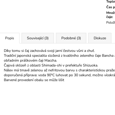
Teplo
Čas p
Množs
čaje
:
Polož
Popis
Související (3)
Podobné (3)
Diskuze
Díky tomu si čaj zachovává svoji jarní čestvou vůni a chuť.
Tradiční japonská specialita složená z kvalitního zeleného čaje Bancha 
obřadním práškovém čaji Maccha.
Čajová sklizeň z oblasti Shimada-shi v prefektuře Shizuoka.
Nálev má tmavě zelenou až nefritovou barvu s charakteristickou pra
doporučená příprava: voda 90°C luhovat po 30 sekund, možno vícekrá
Barvené provedení obalu se může lišit