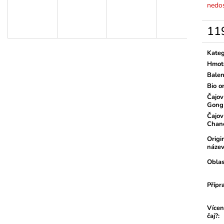
nedo
11
Měrn
cena:
Kateg
Hmot
Balen
Bio o
Čajov
Gong
Čajov
Chan
Origi
náze
Oblas
Přípr
Vícen
čaj?
: