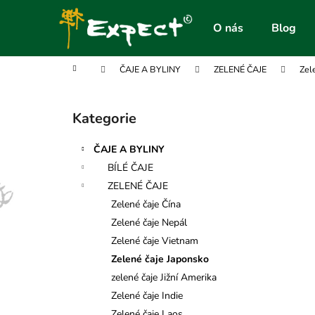
K
Přejít
na
o
O nás
Blog
obsah
Zpět
Zpět
š
do
do
í
Domů
ČAJE A BYLINY
ZELENÉ ČAJE
Zel
obchodu
obchodu
k
P
o
Kategorie
Přeskočit
s
kategorie
t
ČAJE A BYLINY
r
BÍLÉ ČAJE
a
ZELENÉ ČAJE
n
Zelené čaje Čína
n
Zelené čaje Nepál
í
Zelené čaje Vietnam
p
Zelené čaje Japonsko
a
zelené čaje Jižní Amerika
n
Zelené čaje Indie
e
Zelené čaje Laos