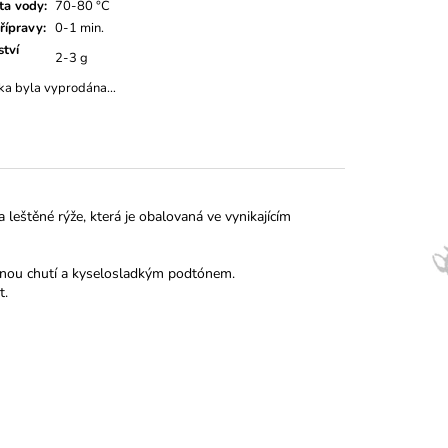
ta vody
:
70-80 °C
řípravy
:
0-1 min.
tví
2-3 g
ka byla vyprodána…
a leštěné rýže, která je obalovaná ve vynikajícím
ženou chutí a kyselosladkým podtónem.
t.