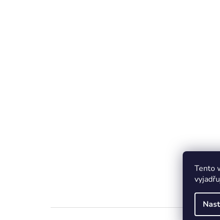
Tento 
vyjadřu
Nast