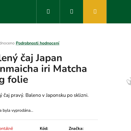
Hledat
Přihlášení
Nákupní
košík
rné
dnoceno
Podrobnosti hodnocení
ení
lený čaj Japan
tu
nmaicha iri Matcha
g folie
ek.
ý čaj pravý. Baleno v Japonsku po sklizni.
a byla vyprodána…
ntálně
Kód:
Značka: