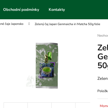
Obchodní podmínky
Kontakty
ené čaje Japonsko
Zelený čaj Japan Genmaicha iri Matcha 50g folie
Co potřebujete najít?
Průmě
Neoho
hodnoc
Ze
produk
HLEDAT
je
Ge
0,0
z
50
5
Doporučujeme
hvězdič
Zelen
Položk
Mome