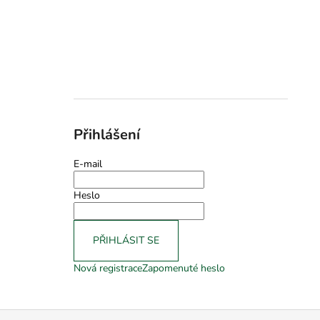
Přihlášení
E-mail
Heslo
PŘIHLÁSIT SE
Nová registrace
Zapomenuté heslo
Z