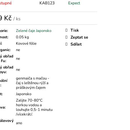
stupné
KAB123
Expect
9 Kč
/ ks
á
Tisk
orie
:
Zelené čaje Japonsko
nost
:
0.05 kg
Zeptat se
í
:
Kovové fólie
Sdílet
rganic
:
ne
ý obřad
ne
 Fu
:
ý obřad
ne
oyu
:
genmaiča s mačou -
nální
čaj s leštěnou rýží a
v
:
práškovým čajem
t
:
Japonsko
Zalijte 70-80°C
horkou vodou a
ava
:
louhujte 0,5-1 minutu
/vícekrát/.
álevový
ano