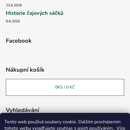
23.6.2026
Historie čajových sáčků
8.6.2026
Facebook
Nákupní košík
0
KS /
0 KČ
Vyhledávání
Tento web používá soubory cookie. Dalším procházením
tohoto webu vyjadřujete souhlas s jejich používáním.. Více
HLEDAT