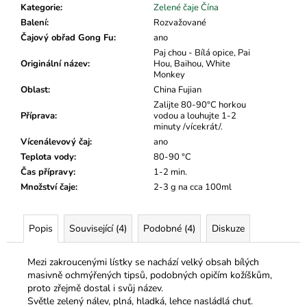
č
Kategorie
:
Zelené čaje Čína
u
Balení
:
Rozvažované
j
Čajový obřad Gong Fu
:
ano
e
Paj chou - Bílá opice, Pai
m
Originální název
:
Hou, Baihou, White
e
Monkey
Oblast
:
China Fujian
Zalijte 80-90°C horkou
Příprava
:
vodou a louhujte 1-2
minuty /vícekrát/.
Vícenálevový čaj
:
ano
Teplota vody
:
80-90 °C
Čas přípravy
:
1-2 min.
Množství čaje
:
2-3 g na cca 100ml
Popis
Související (4)
Podobné (4)
Diskuze
Mezi zakroucenými lístky se nachází velký obsah bílých
masivně ochmýřených tipsů, podobných opičím kožíškům,
proto zřejmě dostal i svůj název.
Světle zelený nálev, plná, hladká, lehce nasládlá chuť.