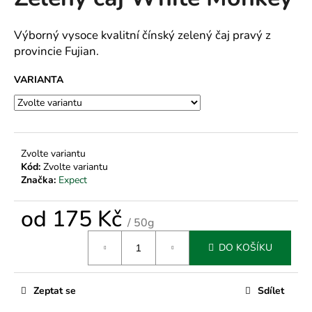
je
a
0,0
z
j
Výborný vysoce kvalitní čínský zelený čaj pravý z
5
provincie Fujian.
í
hvězdiček.
t
VARIANTA
?
Zvolte variantu
HLEDAT
Kód:
Zvolte variantu
Značka:
Expect
od
175 Kč
D
/ 50g
o
Měrná
DO KOŠÍKU
cena:
p
o
r
Zeptat se
Sdílet
u