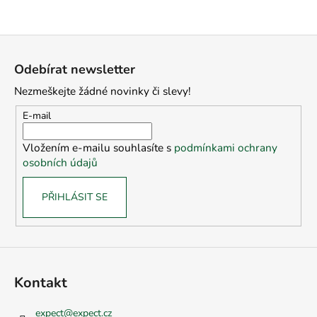
Z
á
Odebírat newsletter
p
Nezmeškejte žádné novinky či slevy!
a
t
E-mail
í
Vložením e-mailu souhlasíte s
podmínkami ochrany
osobních údajů
PŘIHLÁSIT SE
Kontakt
expect
@
expect.cz