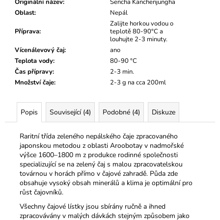
č
Originální název
:
Sencha Kanchenjungha
u
Oblast
:
Nepál
j
Zalijte horkou vodou o
Příprava
:
teplotě 80-90°C a
e
louhujte 2-3 minuty.
m
Vícenálevový čaj
:
ano
e
Teplota vody
:
80-90 °C
Čas přípravy
:
2-3 min.
Množství čaje
:
2-3 g na cca 200ml
Popis
Související (4)
Podobné (4)
Diskuze
Raritní třída zeleného nepálského čaje zpracovaného
japonskou metodou z oblasti Aroobotay v nadmořské
výšce 1600–1800 m z produkce rodinné společnosti
specializující se na zelený čaj s malou
zpracovatelskou
továrnou v horách přímo v čajové zahradě. Půda zde
obsahuje vysoký obsah minerálů a klima je optimální pro
růst čajovníků.
Všechny čajové lístky jsou sbírány ručně a ihned
zpracovávány v malých dávkách stejným způsobem jako