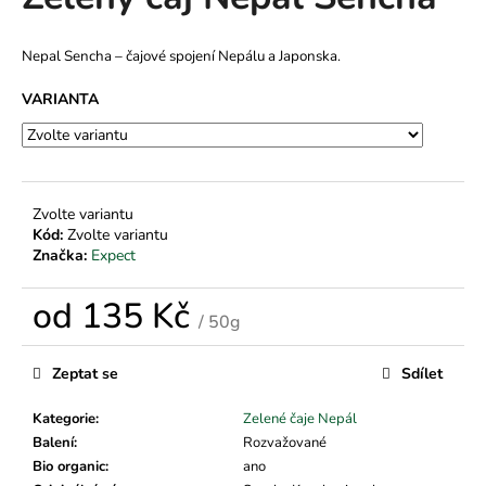
je
a
0,0
z
j
Nepal Sencha
–
čajové spojení Nepálu a Japonska.
5
í
hvězdiček.
VARIANTA
t
?
Zvolte variantu
Kód:
Zvolte variantu
HLEDAT
Značka:
Expect
od
135 Kč
/ 50g
D
Měrná
cena:
o
Zeptat se
Sdílet
p
o
Kategorie
:
Zelené čaje Nepál
r
Balení
:
Rozvažované
u
Bio organic
:
ano