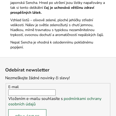
japonská Sencha. Hned po utržení jsou lístky napařovány a
tak si tento delikátní
čaj je uchovává většinu zdraví
prospěšných látek.
Vzhled listů – olivově zelené, ploché jehličky střední
velikosti. Nálev je světle zelenožlutý s chutí jemnou,
hladkou, mírně travnatou s typickou nezaměnitelnou
trpkostí, ovocnou dochutí a aromatičností nepálských čajů.
Nepal Sencha je vhodná k celodennímu poklidnému
popíjení.
Z
á
Odebírat newsletter
p
Nezmeškejte žádné novinky či slevy!
a
t
E-mail
í
Vložením e-mailu souhlasíte s
podmínkami ochrany
osobních údajů