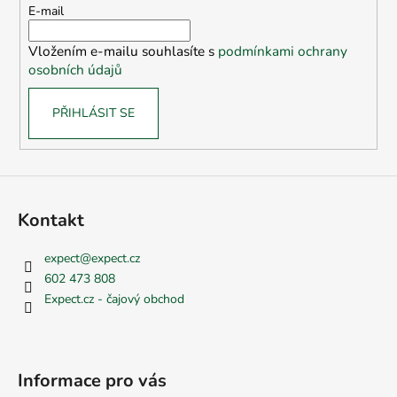
t
E-mail
í
Vložením e-mailu souhlasíte s
podmínkami ochrany
osobních údajů
PŘIHLÁSIT SE
Kontakt
expect
@
expect.cz
602 473 808
Expect.cz - čajový obchod
Informace pro vás