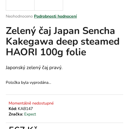
a
j
Průměrné
Neohodnoceno
Podrobnosti hodnocení
í
hodnocení
Zelený čaj Japan Sencha
produktu
t
je
?
Kakegawa deep steamed
0,0
z
HAORI 100g folie
5
hvězdiček.
HLEDAT
Japonský zelený čaj pravý.
Položka byla vyprodána…
D
o
Momentálně nedostupné
p
Kód:
KAB147
o
Značka:
Expect
r
u