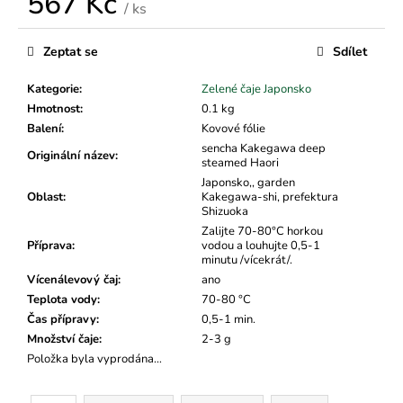
567 Kč
č
/ ks
u
Měrná
j
cena:
Zeptat se
Sdílet
e
m
Kategorie
:
Zelené čaje Japonsko
e
Hmotnost
:
0.1 kg
Balení
:
Kovové fólie
sencha Kakegawa deep
Originální název
:
steamed Haori
Japonsko,, garden
Oblast
:
Kakegawa-shi, prefektura
Shizuoka
Zalijte 70-80°C horkou
Příprava
:
vodou a louhujte 0,5-1
minutu /vícekrát/.
Vícenálevový čaj
:
ano
Teplota vody
:
70-80 °C
Čas přípravy
:
0,5-1 min.
Množství čaje
:
2-3 g
Položka byla vyprodána…