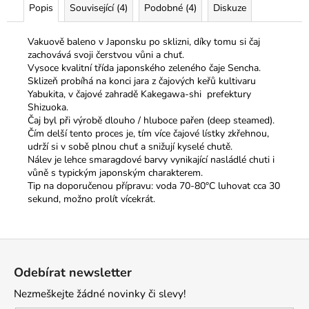
Popis
Související (4)
Podobné (4)
Diskuze
Vakuově baleno v Japonsku po sklizni, díky tomu si čaj
zachovává svoji čerstvou vůni a chuť.
Vysoce kvalitní třída japonského zeleného čaje Sencha.
Sklizeň probíhá na konci jara z čajových keřů kultivaru
Yabukita, v čajové zahradě Kakegawa-shi prefektury
Shizuoka.
Čaj byl při výrobě dlouho / hluboce pařen (deep steamed).
Čím delší tento proces je, tím více čajové lístky zkřehnou,
udrží si v sobě plnou chuť a snižují kyselé chutě.
Nálev je lehce smaragdové barvy vynikající nasládlé chuti i
vůně s typickým japonským charakterem.
Tip na doporučenou přípravu: voda 70-80°C luhovat cca 30
sekund, možno prolít vícekrát.
Z
á
Odebírat newsletter
p
Nezmeškejte žádné novinky či slevy!
a