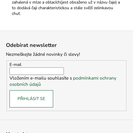
zahalená v mlze a oblacích(jest obsaženo už v názvu čaje) a
to dodává čaji charakteristickou a stále svěží zelinkavou
chuť.
Z
á
Odebírat newsletter
p
Nezmeškejte žádné novinky či slevy!
a
t
E-mail
í
Vložením e-mailu souhlasíte s
podmínkami ochrany
osobních údajů
PŘIHLÁSIT SE