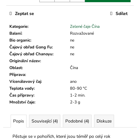
č
u
j
Zeptat se
Sdílet
e
Kategorie
:
Zelené čaje Čína
m
Balení
:
Rozvažované
e
Bio organic
:
ne
Čajový obřad Gong Fu
:
ne
Čajový obřad Chanoyu
:
ne
Originální název
:
Oblast
:
Čína
Příprava
:
Vícenálevový čaj
:
ano
Teplota vody
:
80-90 °C
Čas přípravy
:
1-2 min.
Množství čaje
:
2-3 g
Popis
Související (4)
Podobné (4)
Diskuze
Pěstuje se v pohořích, které jsou téměř po celý rok