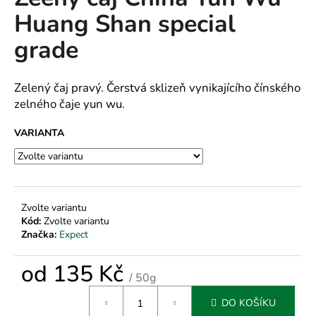
je
a
Huang Shan special
0,0
z
j
grade
5
í
hvězdiček.
t
Zelený čaj pravý. Čerstvá sklizeň vynikajícího čínského
?
zelného čaje yun wu.
VARIANTA
HLEDAT
Zvolte variantu
Kód:
Zvolte variantu
D
Značka:
Expect
o
p
od
135 Kč
o
/ 50g
r
Měrná
u
DO KOŠÍKU
cena: