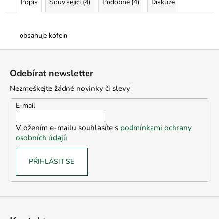
Popis
Související (4)
Podobné (4)
Diskuze
obsahuje kofein
Z
á
Odebírat newsletter
p
Nezmeškejte žádné novinky či slevy!
a
t
E-mail
í
Vložením e-mailu souhlasíte s
podmínkami ochrany
osobních údajů
PŘIHLÁSIT SE