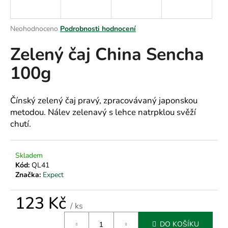
a
j
Průměrné
Neohodnoceno
Podrobnosti hodnocení
í
hodnocení
Zelený čaj China Sencha
produktu
t
je
?
100g
0,0
z
5
hvězdiček.
Čínský zelený čaj pravý, zpracovávaný japonskou
metodou. Nálev zelenavý s lehce natrpklou svěží
HLEDAT
chutí.
Skladem
D
Kód:
QL41
o
Značka:
Expect
p
o
123 Kč
r
/ ks
Měrná
u
DO KOŠÍKU
cena: