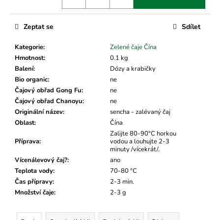
č
u
j
Zeptat se
Sdílet
e
m
Kategorie
:
Zelené čaje Čína
e
Hmotnost
:
0.1 kg
Balení
:
Dózy a krabičky
Bio organic
:
ne
Čajový obřad Gong Fu
:
ne
Čajový obřad Chanoyu
:
ne
Originální název
:
sencha - zalévaný čaj
Oblast
:
Čína
Zalijte 80-90°C horkou
Příprava
:
vodou a louhujte 2-3
minuty /vícekrát/.
Vícenálevový čaj?
:
ano
Teplota vody
:
70-80 °C
Čas přípravy
:
2-3 min.
Množství čaje
:
2-3 g