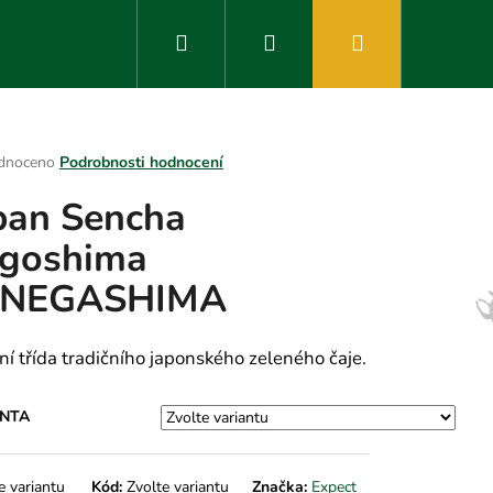
Hledat
Přihlášení
Nákupní
košík
rné
dnoceno
Podrobnosti hodnocení
ení
pan Sencha
tu
goshima
ANEGASHIMA
ek.
tní třída tradičního japonského zeleného čaje.
ANTA
e variantu
Kód:
Zvolte variantu
Značka:
Expect