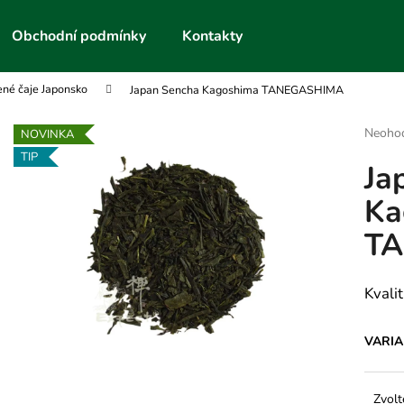
Obchodní podmínky
Kontakty
ené čaje Japonsko
Japan Sencha Kagoshima TANEGASHIMA
Co potřebujete najít?
Průmě
Neoho
NOVINKA
hodnoc
TIP
Ja
produk
HLEDAT
je
Ka
0,0
z
T
5
Doporučujeme
hvězdič
Kvali
VARI
Zvolt