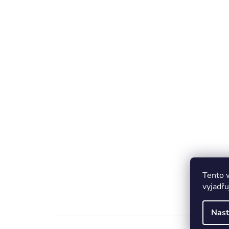
Tento 
vyjadřu
Nast