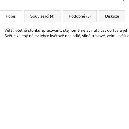
Popis
Související (4)
Podobné (3)
Diskuze
Větší, včetně stonků zpracovaný, stejnoměrně svinutý list do tvaru jehl
Světle zelený nálev lehce květově nasládlé, silně trávové, velmi svěží c