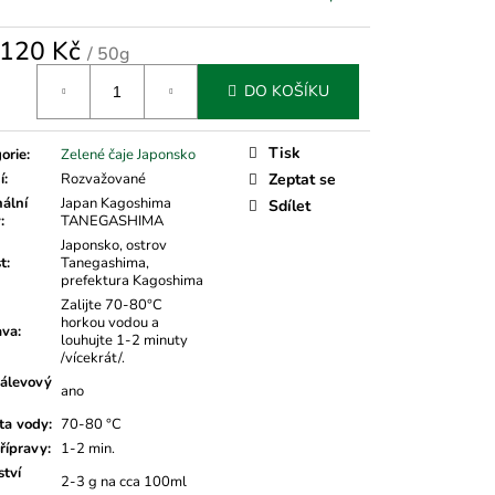
120 Kč
/ 50g
á
DO KOŠÍKU
Tisk
orie
:
Zelené čaje Japonsko
í
:
Rozvažované
Zeptat se
nální
Japan Kagoshima
Sdílet
v
:
TANEGASHIMA
Japonsko, ostrov
t
:
Tanegashima,
prefektura Kagoshima
Zalijte 70-80°C
horkou vodou a
ava
:
louhujte 1-2 minuty
/vícekrát/.
álevový
ano
ta vody
:
70-80 °C
řípravy
:
1-2 min.
tví
2-3 g na cca 100ml