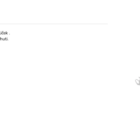
iček .
huti.