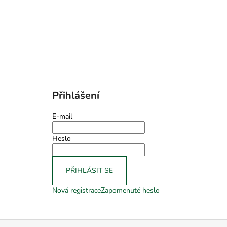
Přihlášení
E-mail
Heslo
PŘIHLÁSIT SE
Nová registrace
Zapomenuté heslo
Z