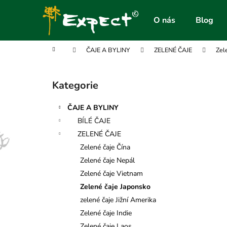
K
Přejít
na
o
O nás
Blog
obsah
Zpět
Zpět
š
do
do
í
Domů
ČAJE A BYLINY
ZELENÉ ČAJE
Zel
obchodu
obchodu
k
P
o
Kategorie
Přeskočit
s
kategorie
t
ČAJE A BYLINY
r
BÍLÉ ČAJE
a
ZELENÉ ČAJE
n
Zelené čaje Čína
n
Zelené čaje Nepál
í
Zelené čaje Vietnam
p
Zelené čaje Japonsko
a
zelené čaje Jižní Amerika
n
Zelené čaje Indie
e
Zelené čaje Laos