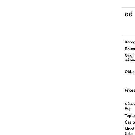
od
Měrn
cena:
Kateg
Balen
Origi
náze
Oblas
Přípr
Vícen
čaj
:
Teplo
Čas p
Množs
čaje
: