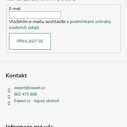
a
t
E-mail
í
Vložením e-mailu souhlasíte s
podmínkami ochrany
osobních údajů
PŘIHLÁSIT SE
Kontakt
expect
@
expect.cz
602 473 808
Expect.cz - čajový obchod
Informace pro vás