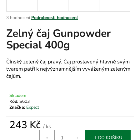
a
j
Průměrné
3 hodnocení
Podrobnosti hodnocení
í
hodnocení
Zelný čaj Gunpowder
produktu
t
je
?
Special 400g
4,7
z
5
hvězdiček.
Čínský zelený čaj pravý. Čaj proslavený hlavně svým
tvarem patří k nejvýznamnějším vyváženým zeleným
HLEDAT
čajům.
Skladem
D
Kód:
S603
o
Značka:
Expect
p
o
243 Kč
r
/ ks
Měrná
u
DO KOŠÍKU
cena: