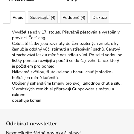
Popis
Související (4)
Podobné (4)
Diskuze
Vyvážel se už v 17. století. Převážně pěstován a vyráběn v
provincii Če t´iang.
Celolisté lístky jsou zavinuty do černozelených zrnek, díky
čemuž je odolný vůči stárnutí a vstřebávání pachů. Čerstvý
si zachovává lesk a mírně nasládlou vůni. Po zalití vodou se
lístky pomalu rozvíjejí a pouští se do čajového tance, který
je požitkem pro pohled.
Nálev má světlou, žluto-zelenou barvu, chuť je sladko-
hořká, jen mírně kořenitá.
Oblíbený saharskými kmeny pro svoji lahodnou chuť a sílu.
V arabských zemích si připravují Gunpowder s mátou a
cukrem.
obsahuje kofein
Z
á
Odebírat newsletter
p
Nezmeškejte žádné novinky či slevy!