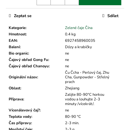
č
u
j
Zeptat se
Sdílet
e
m
Kategorie
:
Zelené čaje Čína
e
Hmotnost
:
0.4 kg
EAN
:
6927458960035
Balení
:
Dózy a krabičky
Bio organic
:
ne
Čajový obřad Gong Fu
:
ne
Čajový obřad Chanoyu
:
ne
Ču Čcha - Perlový čaj, Zhu
Originální název
:
Cha, Gunpowder - Střelný
prach
Oblast
:
Zhejiang
Zalijte 80-90°C horkou
Příprava
:
vodou a louhujte 2-3
minuty /vícekrát/.
Vícenálevový čaj?
:
ne
Teplota vody
:
80-90 °C
Čas přípravy
:
2-3 min.
Množství čaje
:
2-3 g