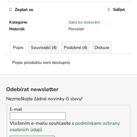
č
u
Zeptat se
Sdílet
j
e
Kategorie
:
Saké ke stolování
m
Materiál
:
Porcelán
e
Popis
Související (4)
Podobné (4)
Diskuze
Popis produktu není dostupný
Z
á
Odebírat newsletter
p
Nezmeškejte žádné novinky či slevy!
a
t
E-mail
í
Vložením e-mailu souhlasíte s
podmínkami ochrany
osobních údajů