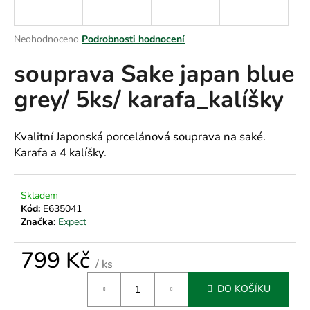
a
j
Průměrné
Neohodnoceno
Podrobnosti hodnocení
í
hodnocení
souprava Sake japan blue
produktu
t
je
?
grey/ 5ks/ karafa_kalíšky
0,0
z
5
hvězdiček.
Kvalitní Japonská porcelánová souprava na saké.
Karafa a 4 kalíšky.
HLEDAT
Skladem
Kód:
E635041
D
Značka:
Expect
o
p
799 Kč
/ ks
o
Měrná
r
DO KOŠÍKU
cena:
u