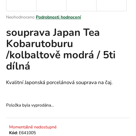
a
j
Průměrné
Neohodnoceno
Podrobnosti hodnocení
í
hodnocení
souprava Japan Tea
produktu
t
je
?
Kobarutoburu
0,0
z
/kolbaltově modrá / 5ti
5
hvězdiček.
dílná
HLEDAT
Kvalitní Japonská porcelánová souprava na čaj.
D
o
Položka byla vyprodána…
p
o
r
Momentálně nedostupné
u
Kód:
E641005