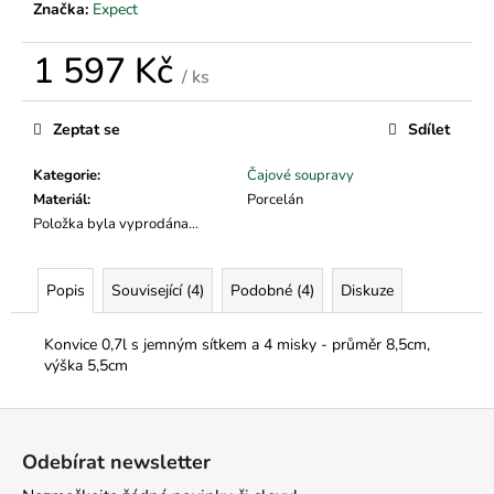
č
Značka:
Expect
u
j
1 597 Kč
e
/ ks
m
Měrná
cena:
e
Zeptat se
Sdílet
Kategorie
:
Čajové soupravy
Materiál
:
Porcelán
Položka byla vyprodána…
Popis
Související (4)
Podobné (4)
Diskuze
Konvice 0,7l s jemným sítkem a 4 misky - průměr 8,5cm,
výška 5,5cm
Z
á
Odebírat newsletter
p