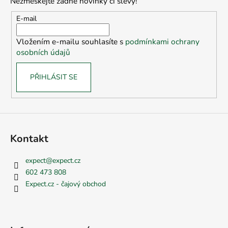
Nezmeškejte žádné novinky či slevy!
a
t
E-mail
í
Vložením e-mailu souhlasíte s
podmínkami ochrany
osobních údajů
PŘIHLÁSIT SE
Kontakt
expect
@
expect.cz
602 473 808
Expect.cz - čajový obchod