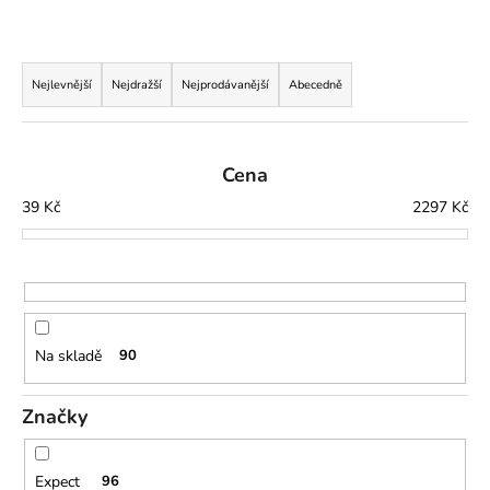
č
u
j
Ř
e
a
Nejlevnější
Nejdražší
Nejprodávanější
Abecedně
m
z
e
e
n
Cena
í
39
Kč
2297
Kč
p
r
o
d
u
Na skladě
90
k
t
Značky
ů
Expect
96