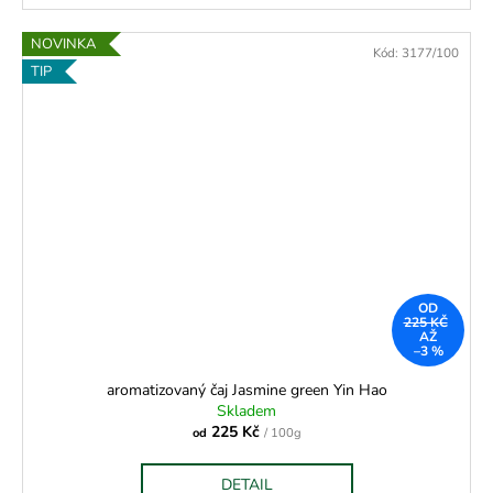
NOVINKA
Kód:
3177/100
TIP
OD
225 KČ
AŽ
–3 %
aromatizovaný čaj Jasmine green Yin Hao
Skladem
225 Kč
od
/ 100g
DETAIL