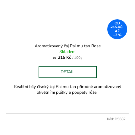
OD
215 KČ
AŽ
–3 %
Aromatizovaný čaj Pai mu tan Rose
Skladem
215 Kč
od
/ 100g
DETAIL
Kvalitní bílý čísnký čaj Pai mu tan přírodně aromatizovaný
okvětními plátky a poupaty růže.
Kód:
B5687