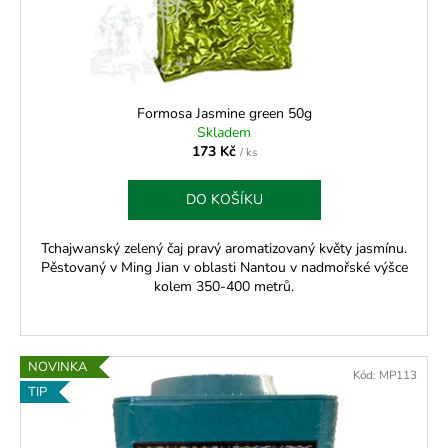
Formosa Jasmine green 50g
Skladem
173 Kč
/ ks
DO KOŠÍKU
Tchajwanský zelený čaj pravý aromatizovaný květy jasmínu.
Pěstovaný v Ming Jian v oblasti Nantou v nadmořské výšce
kolem 350-400 metrů.
NOVINKA
Kód:
MP113
TIP