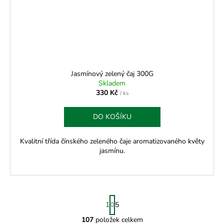
Jasmínový zelený čaj 300G
Skladem
330 Kč
/ ks
DO KOŠÍKU
Kvalitní třída čínského zeleného čaje aromatizovaného květy
jasmínu.
S
1
5
t
r
107
položek celkem