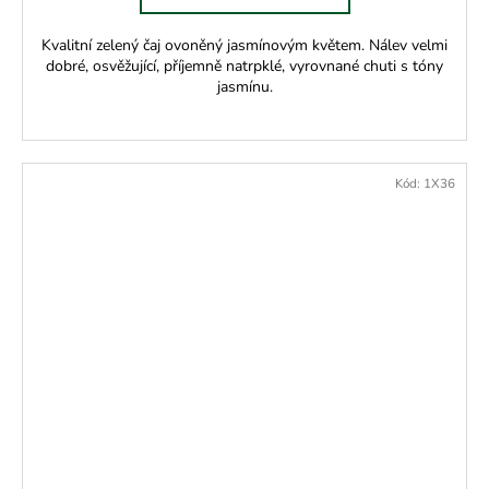
Kvalitní zelený čaj ovoněný jasmínovým květem. Nálev velmi
dobré, osvěžující, příjemně natrpklé, vyrovnané chuti s tóny
jasmínu.
Kód:
1X36