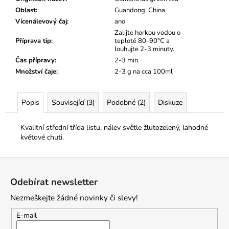
č
Oblast
:
Guandong, China
u
Vícenálevový čaj
:
ano
j
Zalijte horkou vodou o
e
Příprava tip
:
teplotě 80-90°C a
m
louhujte 2-3 minuty.
e
Čas přípravy
:
2-3 min.
Množství čaje
:
2-3 g na cca 100ml
Popis
Související (3)
Podobné (2)
Diskuze
Kvalitní střední třída listu, nálev světle žlutozelený, lahodné
květové chuti.
Z
á
Odebírat newsletter
p
Nezmeškejte žádné novinky či slevy!
a
t
E-mail