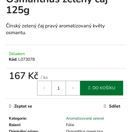
je
a
125g
0,0
z
j
5
í
hvězdiček.
Čínský zelený čaj pravý aromatizovaný květy
t
osmantu.
?
Skladem
Kód:
L073078
HLEDAT
167 Kč
/ ks
Měrná
DO KOŠÍKU
cena:
D
o
p
Zeptat se
Sdílet
o
Kategorie
:
Aromatizované zelené
r
Balení
:
Fólie
u
Originální název
:
Osmanthus green tea