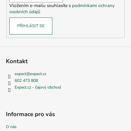
í
Vložením e-mailu souhlasíte s
podmínkami ochrany
osobních údajů
PŘIHLÁSIT SE
Kontakt
expect
@
expect.cz
602 473 808
Expect.cz - čajový obchod
Informace pro vás
O nás