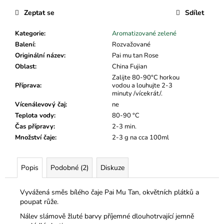
č
u
Zeptat se
Sdílet
j
e
Kategorie
:
Aromatizované zelené
m
Balení
:
Rozvažované
e
Originální název
:
Pai mu tan Rose
Oblast
:
China Fujian
Zalijte 80-90°C horkou
Příprava
:
vodou a louhujte 2-3
minuty /vícekrát/.
Vícenálevový čaj
:
ne
Teplota vody
:
80-90 °C
Čas přípravy
:
2-3 min.
Množství čaje
:
2-3 g na cca 100ml
Popis
Podobné (2)
Diskuze
Vyvážená směs bílého čaje Pai Mu Tan, okvětních plátků a
poupat růže.
Nálev slámově žluté barvy příjemné dlouhotrvající jemně