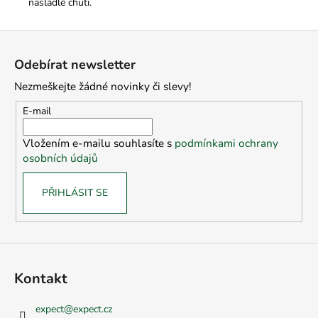
nasládlé chuti.
Z
á
Odebírat newsletter
p
Nezmeškejte žádné novinky či slevy!
a
t
E-mail
í
Vložením e-mailu souhlasíte s
podmínkami ochrany
osobních údajů
PŘIHLÁSIT SE
Kontakt
expect
@
expect.cz