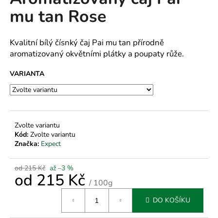
je
a
mu tan Rose
0,0
z
j
5
í
hvězdiček.
Kvalitní bílý čísnký čaj Pai mu tan přírodně
t
aromatizovaný okvětními plátky a poupaty růže.
?
VARIANTA
HLEDAT
Zvolte variantu
Kód:
Zvolte variantu
Značka:
Expect
D
o
od 215 Kč
až –3 %
od
215 Kč
p
/ 100g
o
Měrná
r
DO KOŠÍKU
cena:
u