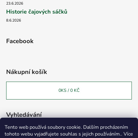
23.6.2026
Historie čajových sáčků
8.6.2026
Facebook
Nákupní košík
0
KS /
0 KČ
Vyhledávání
Tento web používá soubory cookie. Dalším procházením
tohoto webu vyjadřujete souhlas s jejich používáním.. Více
HLEDAT
Vážení zákazníci, chtěli bychom Vás informovat o otevření