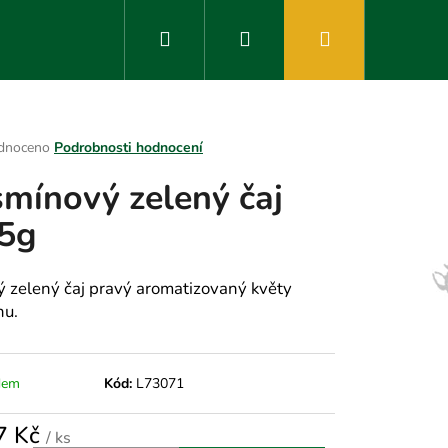
Hledat
Přihlášení
Nákupní
košík
rné
dnoceno
Podrobnosti hodnocení
ení
smínový zelený čaj
tu
5g
ek.
ý zelený čaj pravý aromatizovaný květy
nu.
dem
Kód:
L73071
7 Kč
/ ks