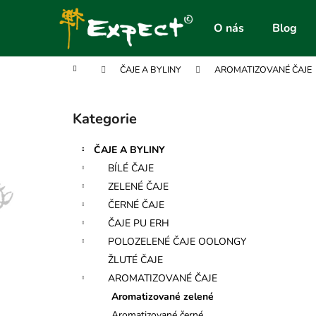
K
Přejít
na
o
O nás
Blog
obsah
Zpět
Zpět
š
do
do
í
Domů
ČAJE A BYLINY
AROMATIZOVANÉ ČAJE
obchodu
obchodu
k
P
o
Kategorie
Přeskočit
s
kategorie
t
ČAJE A BYLINY
r
BÍLÉ ČAJE
a
ZELENÉ ČAJE
n
ČERNÉ ČAJE
n
ČAJE PU ERH
í
POLOZELENÉ ČAJE OOLONGY
p
ŽLUTÉ ČAJE
a
AROMATIZOVANÉ ČAJE
n
Aromatizované zelené
e
Aromatizované černé