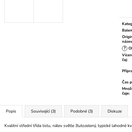
Měrn
cena:
Kateg
Balen
Origi
náze
?
Ob
Vícen
čaj
:
Přípr
Čas p
Množs
čaje
:
Popis
Související (3)
Podobné (3)
Diskuze
Kvalitní střední třída listu, nálev světle žlutozelený, typické lahodné k