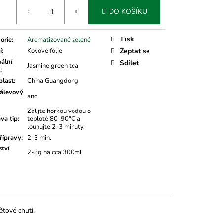
á
DO KOŠÍKU
Tisk
orie
:
Aromatizované zelené
í
:
Kovové fólie
Zeptat se
nální
Sdílet
Jasmine green tea
v
:
last
:
China Guangdong
álevový
ano
Zalijte horkou vodou o
ava tip
:
teplotě 80-90°C a
louhujte 2-3 minuty.
řípravy
:
2-3 min.
tví
2-3g na cca 300ml
větové chuti.