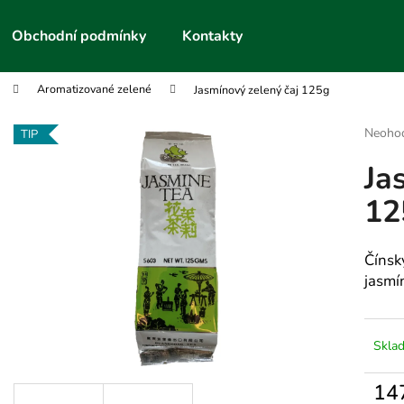
Obchodní podmínky
Kontakty
Aromatizované zelené
Jasmínový zelený čaj 125g
Co potřebujete najít?
Průmě
Neoho
TIP
hodnoc
Ja
produk
HLEDAT
je
12
0,0
z
5
Doporučujeme
hvězdič
Čínsk
jasmí
Skla
14