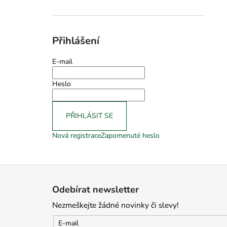
Přihlášení
E-mail
Heslo
PŘIHLÁSIT SE
Nová registrace
Zapomenuté heslo
Z
á
Odebírat newsletter
p
Nezmeškejte žádné novinky či slevy!
a
t
E-mail