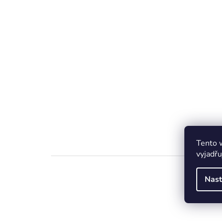
Tento 
vyjadřu
Nast