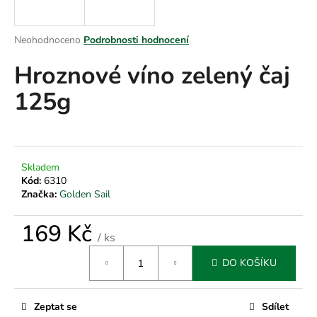
a
j
Průměrné
Neohodnoceno
Podrobnosti hodnocení
í
hodnocení
Hroznové víno zelený čaj
produktu
t
je
?
125g
0,0
z
5
hvězdiček.
HLEDAT
Skladem
Kód:
6310
Značka:
Golden Sail
D
169 Kč
/ ks
o
Měrná
p
DO KOŠÍKU
cena:
o
r
u
Zeptat se
Sdílet