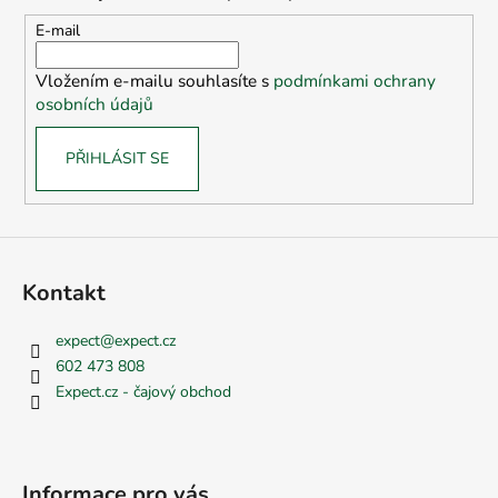
a
t
E-mail
í
Vložením e-mailu souhlasíte s
podmínkami ochrany
osobních údajů
PŘIHLÁSIT SE
Kontakt
expect
@
expect.cz
602 473 808
Expect.cz - čajový obchod
Informace pro vás