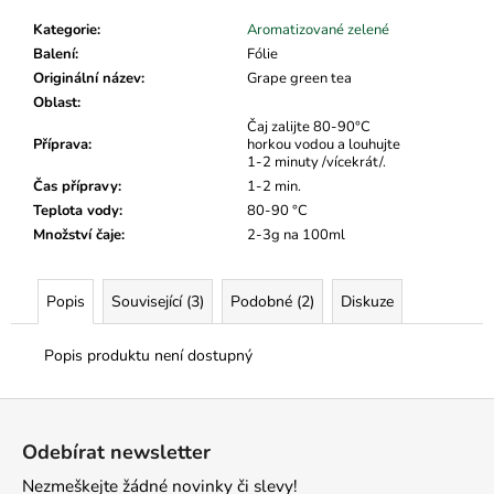
č
u
Kategorie
:
Aromatizované zelené
j
Balení
:
Fólie
e
Originální název
:
Grape green tea
m
Oblast
:
e
Čaj zalijte 80-90°C
Příprava
:
horkou vodou a louhujte
1-2 minuty /vícekrát/.
Čas přípravy
:
1-2 min.
Teplota vody
:
80-90 °C
Množství čaje
:
2-3g na 100ml
Popis
Související (3)
Podobné (2)
Diskuze
Popis produktu není dostupný
Z
á
Odebírat newsletter
p
Nezmeškejte žádné novinky či slevy!