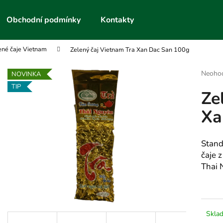
Obchodní podmínky
Kontakty
ené čaje Vietnam
Zelený čaj Vietnam Tra Xan Dac San 100g
Co potřebujete najít?
Průmě
Neoho
NOVINKA
hodnoc
TIP
Ze
produk
HLEDAT
je
Xa
0,0
z
5
Doporučujeme
hvězdič
Stand
čaje z
Thai 
Skla