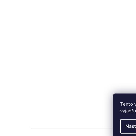
Tento 
vyjadřu
Nast