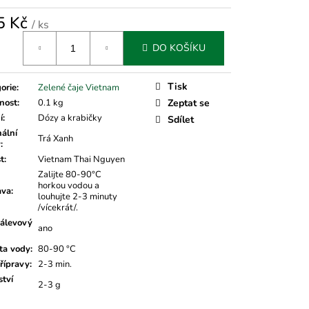
5 Kč
/ ks
á
DO KOŠÍKU
Tisk
orie
:
Zelené čaje Vietnam
nost
:
0.1 kg
Zeptat se
í
:
Dózy a krabičky
Sdílet
nální
Trá Xanh
v
:
t
:
Vietnam Thai Nguyen
Zalijte 80-90°C
horkou vodou a
ava
:
louhujte 2-3 minuty
/vícekrát/.
álevový
ano
ta vody
:
80-90 °C
řípravy
:
2-3 min.
tví
2-3 g