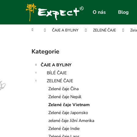
K
Přejít
na
o
O nás
Blog
obsah
Zpět
Zpět
š
do
do
í
Domů
ČAJE A BYLINY
ZELENÉ ČAJE
Zel
obchodu
obchodu
k
P
o
Kategorie
Přeskočit
s
kategorie
t
ČAJE A BYLINY
r
BÍLÉ ČAJE
a
ZELENÉ ČAJE
n
Zelené čaje Čína
n
Zelené čaje Nepál
í
Zelené čaje Vietnam
p
Zelené čaje Japonsko
a
zelené čaje Jižní Amerika
n
Zelené čaje Indie
e
Zelené čaje Laos