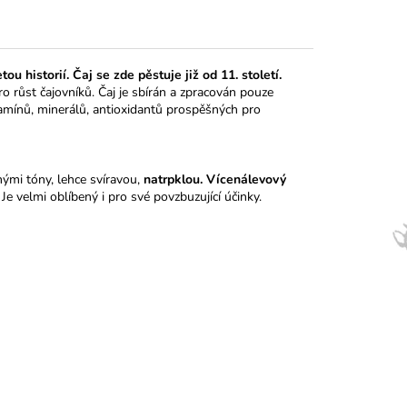
 historií. Čaj se zde pěstuje již od 11. století.
ro růst čajovníků. Čaj je sbírán a zpracován pouze
tamínů, minerálů, antioxidantů prospěšných pro
nými tóny, lehce svíravou,
natrpklou. Vícenálevový
Je velmi oblíbený i pro své povzbuzující účinky.