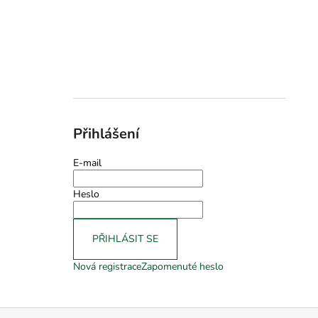
Přihlášení
E-mail
Heslo
PŘIHLÁSIT SE
Nová registrace
Zapomenuté heslo
Z