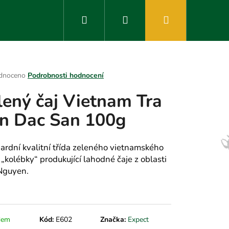
Hledat
Přihlášení
Nákupní
košík
rné
dnoceno
Podrobnosti hodnocení
ení
lený čaj Vietnam Tra
tu
n Dac San 100g
ek.
ardní kvalitní třída zeleného vietnamského
 „kolébky“ produkující lahodné čaje z oblasti
Nguyen.
dem
Kód:
E602
Značka:
Expect