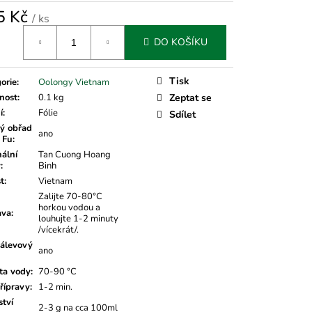
5 Kč
/ ks
á
DO KOŠÍKU
Tisk
orie
:
Oolongy Vietnam
nost
:
0.1 kg
Zeptat se
í
:
Fólie
Sdílet
ý obřad
ano
 Fu
:
nální
Tan Cuong Hoang
v
:
Binh
t
:
Vietnam
Zalijte 70-80°C
horkou vodou a
ava
:
louhujte 1-2 minuty
/vícekrát/.
álevový
ano
ta vody
:
70-90 °C
řípravy
:
1-2 min.
tví
2-3 g na cca 100ml