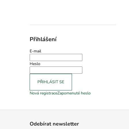
Přihlášení
E-mail
Heslo
PŘIHLÁSIT SE
Nová registrace
Zapomenuté heslo
Z
á
Odebírat newsletter
p