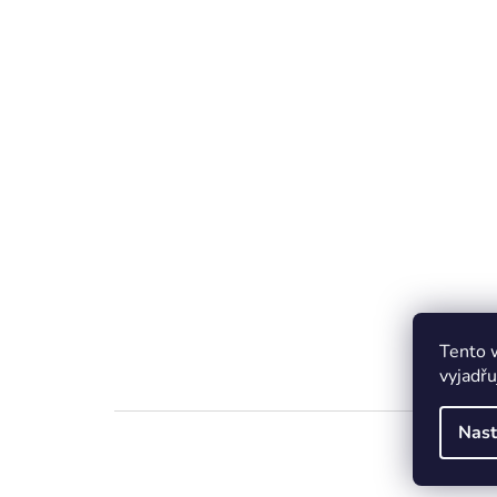
Tento 
vyjadřu
Nast