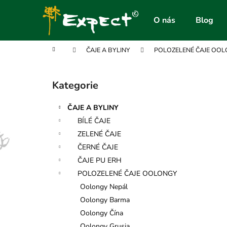
K
Přejít
na
o
O nás
Blog
obsah
Zpět
Zpět
š
do
do
í
Domů
ČAJE A BYLINY
POLOZELENÉ ČAJE OO
obchodu
obchodu
k
P
o
Kategorie
Přeskočit
s
kategorie
t
ČAJE A BYLINY
r
BÍLÉ ČAJE
a
ZELENÉ ČAJE
n
ČERNÉ ČAJE
n
ČAJE PU ERH
í
POLOZELENÉ ČAJE OOLONGY
p
Oolongy Nepál
a
Oolongy Barma
n
Oolongy Čína
e
Oolongy Grusia