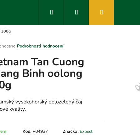
Hledat
Přihlášení
Nákupní
g 100g
košík
rné
dnoceno
Podrobnosti hodnocení
ení
etnam Tan Cuong
tu
ang Binh oolong
0g
ek.
amský vysokohorský polozelený čaj
ové kvality.
dem
Kód:
P04937
Značka:
Expect