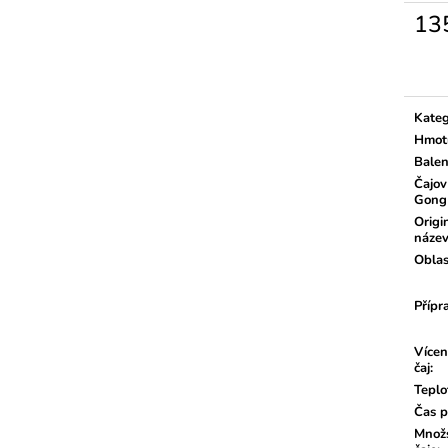
13
Měrn
cena:
Kateg
Hmot
Balen
Čajov
Gong
Origi
náze
Oblas
Přípr
Vícen
čaj
:
Teplo
Čas p
Množs