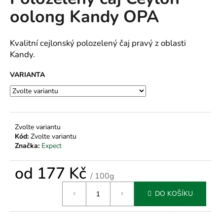
je
a
oolong Kandy OPA
0,0
z
j
5
í
hvězdiček.
Kvalitní cejlonský polozelený čaj pravý z oblasti
t
Kandy.
?
VARIANTA
HLEDAT
Zvolte variantu
Kód:
Zvolte variantu
Značka:
Expect
D
o
od
177 Kč
/ 100g
p
Měrná
o
DO KOŠÍKU
cena:
r
u