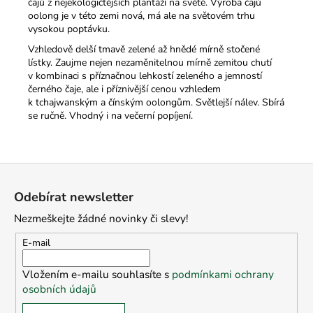
čajů z nejekologičtějších plantáží na světě. Výroba čajů
oolong je v této zemi nová, má ale na světovém trhu
vysokou poptávku.
Vzhledově delší tmavě zelené až hnědé mírně stočené
lístky. Zaujme nejen nezaměnitelnou mírně zemitou chutí
v kombinaci s příznačnou lehkostí zeleného a jemností
černého čaje, ale i příznivější cenou vzhledem
k tchajwanským a čínským oolongům. Světlejší nálev. Sbírá
se ručně. Vhodný i na večerní popíjení.
Z
á
Odebírat newsletter
p
Nezmeškejte žádné novinky či slevy!
a
t
E-mail
í
Vložením e-mailu souhlasíte s
podmínkami ochrany
osobních údajů