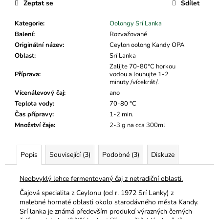
č
Zeptat se
Sdílet
u
j
Kategorie
:
Oolongy Srí Lanka
e
Balení
:
Rozvažované
m
Originální název
:
Ceylon oolong Kandy OPA
e
Oblast
:
Srí Lanka
Zalijte 70-80°C horkou
Příprava
:
vodou a louhujte 1-2
minuty /vícekrát/.
Vícenálevový čaj
:
ano
Teplota vody
:
70-80 °C
Čas přípravy
:
1-2 min.
Množství čaje
:
2-3 g na cca 300ml
Popis
Související (3)
Podobné (3)
Diskuze
Neobvyklý lehce fermentovaný čaj z netradiční oblasti.
Čajová specialita z Ceylonu (od r. 1972 Srí Lanky) z
malebné hornaté oblasti okolo starodávného města Kandy.
Srí lanka je známá především produkcí výrazných černých