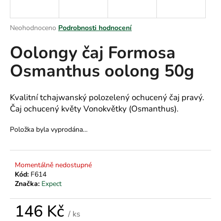
a
j
Průměrné
Neohodnoceno
Podrobnosti hodnocení
í
hodnocení
Oolongy čaj Formosa
produktu
t
je
?
Osmanthus oolong 50g
0,0
z
5
hvězdiček.
Kvalitní tchajwanský polozelený ochucený čaj pravý.
Čaj ochucený květy Vonokvětky (Osmanthus).
HLEDAT
Položka byla vyprodána…
D
Momentálně nedostupné
o
Kód:
F614
p
Značka:
Expect
o
r
146 Kč
u
/ ks