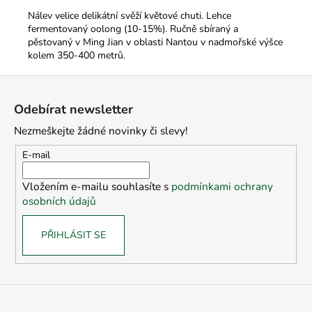
Nálev velice delikátní svěží květové chuti. Lehce
fermentovaný oolong (10-15%). Ručně sbíraný a
pěstovaný v Ming Jian v oblasti Nantou v nadmořské výšce
kolem 350-400 metrů.
Z
á
Odebírat newsletter
p
Nezmeškejte žádné novinky či slevy!
a
t
E-mail
í
Vložením e-mailu souhlasíte s
podmínkami ochrany
osobních údajů
PŘIHLÁSIT SE