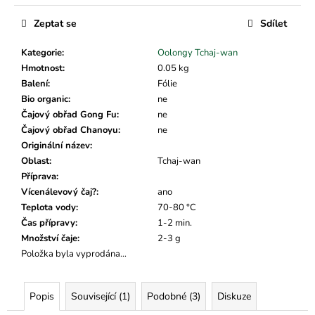
č
Měrná
u
cena:
Zeptat se
Sdílet
j
e
Kategorie
:
Oolongy Tchaj-wan
m
Hmotnost
:
0.05 kg
e
Balení
:
Fólie
Bio organic
:
ne
Čajový obřad Gong Fu
:
ne
Čajový obřad Chanoyu
:
ne
Originální název
:
Oblast
:
Tchaj-wan
Příprava
:
Vícenálevový čaj?
:
ano
Teplota vody
:
70-80 °C
Čas přípravy
:
1-2 min.
Množství čaje
:
2-3 g
Položka byla vyprodána…
Popis
Související (1)
Podobné (3)
Diskuze