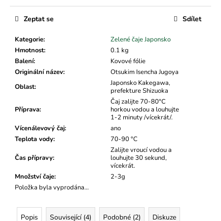
č
Měrná
u
cena:
Zeptat se
Sdílet
j
e
Kategorie
:
Zelené čaje Japonsko
m
Hmotnost
:
0.1 kg
e
Balení
:
Kovové fólie
Originální název
:
Otsukim Isencha Jugoya
Japonsko Kakegawa,
Oblast
:
prefekture Shizuoka
Čaj zalijte 70-80°C
Příprava
:
horkou vodou a louhujte
1-2 minuty /vícekrát/.
Vícenálevový čaj
:
ano
Teplota vody
:
70-90 °C
Zalijte vroucí vodou a
Čas přípravy
:
louhujte 30 sekund,
vícekrát.
Množství čaje
:
2-3g
Položka byla vyprodána…
Popis
Související (4)
Podobné (2)
Diskuze