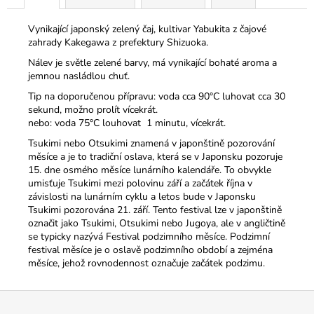
Vynikající japonský zelený čaj, kultivar Yabukita z čajové
zahrady Kakegawa z prefektury Shizuoka.
Nálev je světle zelené barvy, má vynikající bohaté aroma a
jemnou nasládlou chuť.
Tip na doporučenou přípravu: voda cca 90°C luhovat cca 30
sekund, možno prolít vícekrát.
nebo: voda 75°C louhovat 1 minutu, vícekrát.
Tsukimi nebo Otsukimi znamená v japonštině pozorování
měsíce a je to tradiční oslava, která se v Japonsku pozoruje
15. dne osmého měsíce lunárního kalendáře.
To obvykle
umisťuje Tsukimi mezi polovinu září a začátek října v
závislosti na lunárním cyklu a letos bude v Japonsku
Tsukimi pozorována 21. září.
Tento festival lze v japonštině
označit jako Tsukimi, Otsukimi nebo Jugoya, ale v angličtině
se typicky nazývá Festival podzimního měsíce.
Podzimní
festival měsíce je o oslavě podzimního období a zejména
měsíce, jehož rovnodennost označuje začátek podzimu.
Z