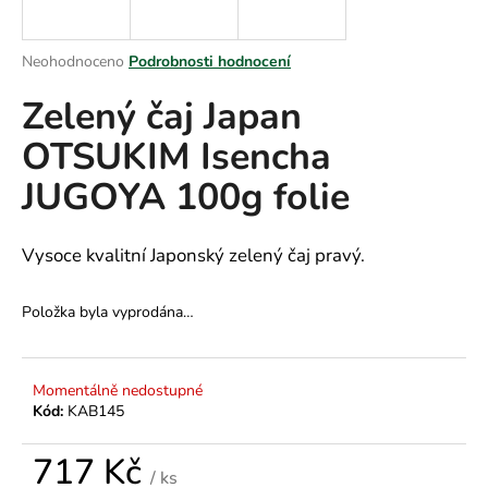
a
j
Průměrné
Neohodnoceno
Podrobnosti hodnocení
í
hodnocení
Zelený čaj Japan
produktu
t
je
?
OTSUKIM Isencha
0,0
z
JUGOYA 100g folie
5
hvězdiček.
HLEDAT
Vysoce kvalitní Japonský zelený čaj pravý.
Položka byla vyprodána…
D
o
Momentálně nedostupné
p
Kód:
KAB145
o
r
717 Kč
u
/ ks