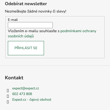
á
Odebírat newsletter
p
Nezmeškejte žádné novinky či slevy!
a
t
E-mail
í
Vložením e-mailu souhlasíte s
podmínkami ochrany
osobních údajů
PŘIHLÁSIT SE
Kontakt
expect
@
expect.cz
602 473 808
Expect.cz - čajový obchod