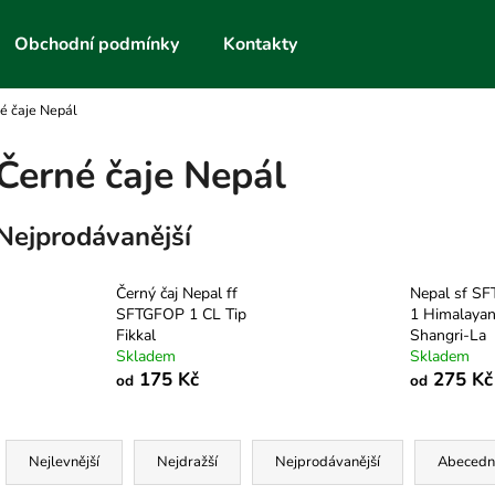
Obchodní podmínky
Kontakty
é čaje Nepál
Co potřebujete najít?
Černé čaje Nepál
HLEDAT
Nejprodávanější
Černý čaj Nepal ff
Nepal sf S
Doporučujeme
SFTGFOP 1 CL Tip
1 Himalaya
Fikkal
Shangri-La
Skladem
Skladem
175 Kč
275 Kč
od
od
Ř
a
Nejlevnější
Nejdražší
Nejprodávanější
Abecedn