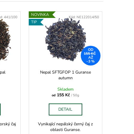
NOVINKA
d:
441/100
Kód:
NE122014/50
TIP
OD
155 KČ
AŽ
–3 %
pal
Nepal SFTGFOP 1 Guranse
autumn
Skladem
155 Kč
od
/ 50g
DETAIL
orský čaj
Vynikající nepálský černý čaj z
.
oblasti Guranse.