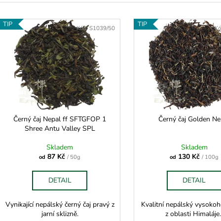
z
e
V
n
TIP
TIP
ý
Kód:
S1039/50
Kó
p
p
r
s
o
p
d
r
u
o
k
d
Černý čaj Nepal ff SFTGFOP 1
Černý čaj Golden Ne
t
Shree Antu Valley SPL
u
ů
k
Skladem
Skladem
t
87 Kč
130 Kč
od
/ 50g
od
/ 100g
ů
DETAIL
DETAIL
Vynikající nepálský černý čaj pravý z
Kvalitní nepálský vysokoh
jarní sklizně.
z oblasti Himaláje