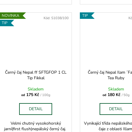
NOVINKA
TIP
Kód:
S1038/100
K
TIP
Černý čaj Nepal ff SFTGFOP 1 CL
Černý čaj Nepal Ilam ´F
Tip Fikkal
Tea Ruby
Skladem
Skladem
175 Kč
180 Kč
od
/ 100g
od
/ 50g
DETAIL
DETAIL
Velmi chutný vysokohorský
Vynikající třída nepálskéh
jarní(first flush)nepálský černý čaj.
čaje z oblasti Illam