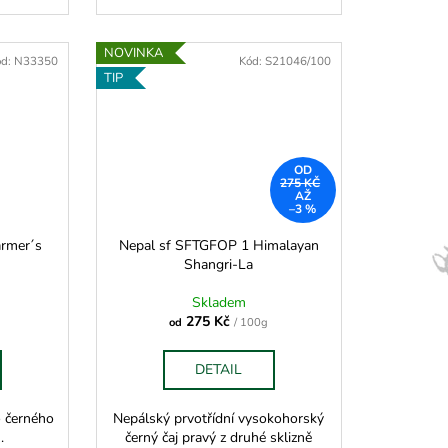
NOVINKA
ód:
N33350
Kód:
S21046/100
TIP
OD
275 KČ
AŽ
–3 %
armer´s
Nepal sf SFTGFOP 1 Himalayan
Shangri-La
Skladem
275 Kč
od
/ 100g
DETAIL
o černého
Nepálský prvotřídní vysokohorský
.
černý čaj pravý z druhé sklizně