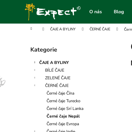
K
Přejít
na
o
O nás
Blog
obsah
Zpět
Zpět
š
do
do
í
Domů
ČAJE A BYLINY
ČERNÉ ČAJE
Čern
obchodu
obchodu
k
P
o
Kategorie
Přeskočit
s
kategorie
t
ČAJE A BYLINY
r
BÍLÉ ČAJE
a
ZELENÉ ČAJE
n
ČERNÉ ČAJE
n
Černé čaje Čína
í
Černé čaje Turecko
p
Černé čaje Srí Lanka
a
Černé čaje Nepál
n
Černé čaje Evropa
e
Černé čaje Indie