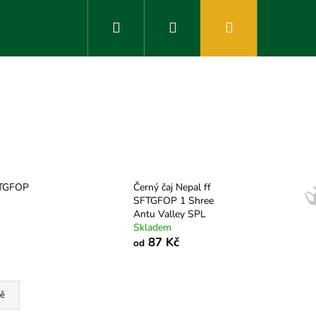
Hledat
Přihlášení
Nákupní
košík
FTGFOP
Černý čaj Nepal ff
n
SFTGFOP 1 Shree
Antu Valley SPL
Skladem
87 Kč
od
ě