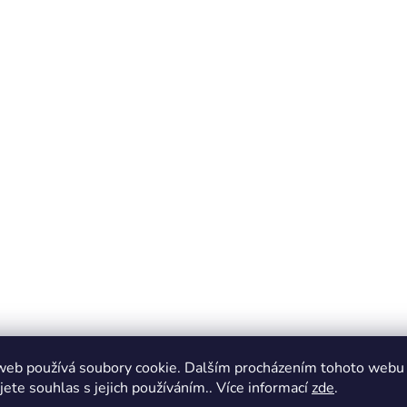
i
s
u
web používá soubory cookie. Dalším procházením tohoto webu
jete souhlas s jejich používáním.. Více informací
zde
.