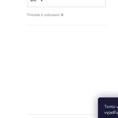
ano
1
Položek k zobrazení:
6
Tento 
vyjadřu