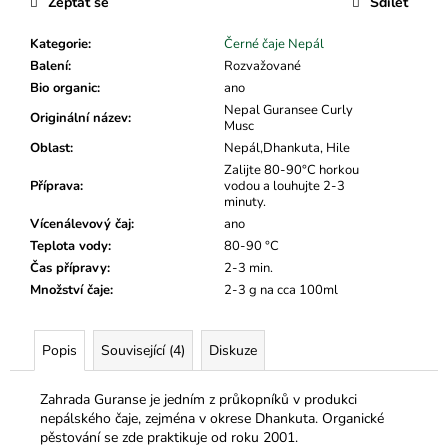
č
Zeptat se
Sdílet
u
j
Kategorie
:
Černé čaje Nepál
e
Balení
:
Rozvažované
m
Bio organic
:
ano
e
Nepal Guransee Curly
Originální název
:
Musc
Oblast
:
Nepál,Dhankuta, Hile
Zalijte 80-90°C horkou
Příprava
:
vodou a louhujte 2-3
minuty.
Vícenálevový čaj
:
ano
Teplota vody
:
80-90 °C
Čas přípravy
:
2-3 min.
Množství čaje
:
2-3 g na cca 100ml
Popis
Související (4)
Diskuze
Zahrada Guranse je jedním z průkopníků v produkci
nepálského čaje, zejména v okrese Dhankuta.
Organické
pěstování se zde praktikuje od roku 2001.