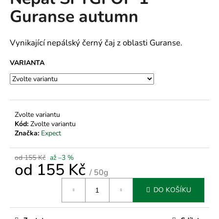
je
a
Guranse autumn
0,0
z
j
5
í
hvězdiček.
Vynikající nepálský černý čaj z oblasti Guranse.
t
?
VARIANTA
HLEDAT
Zvolte variantu
Kód:
Zvolte variantu
Značka:
Expect
D
od 155 Kč
až –3 %
od
155 Kč
o
/ 50g
p
Měrná
o
DO KOŠÍKU
cena:
r
u