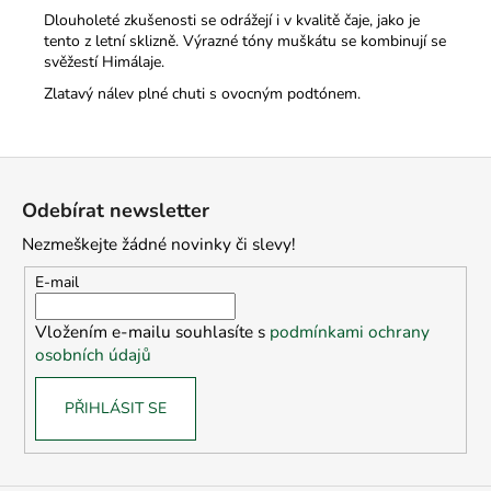
Dlouholeté zkušenosti se odrážejí i v kvalitě čaje, jako je
tento z letní sklizně.
Výrazné tóny muškátu se kombinují se
svěžestí Himálaje.
Zlatavý nálev plné chuti s ovocným podtónem.
Z
á
Odebírat newsletter
p
Nezmeškejte žádné novinky či slevy!
a
t
E-mail
í
Vložením e-mailu souhlasíte s
podmínkami ochrany
osobních údajů
PŘIHLÁSIT SE