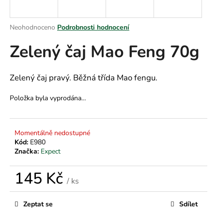
a
j
Průměrné
Neohodnoceno
Podrobnosti hodnocení
í
hodnocení
Zelený čaj Mao Feng 70g
produktu
t
je
?
0,0
z
Zelený čaj pravý. Běžná třída Mao fengu.
5
hvězdiček.
Položka byla vyprodána…
HLEDAT
Momentálně nedostupné
Kód:
E980
Značka:
Expect
D
o
145 Kč
p
/ ks
o
Měrná
r
cena:
Zeptat se
Sdílet
u