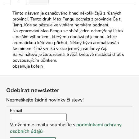
Tímto názvem je označováno hned několik čajů z různých
provincíí. Tento druh Mao Fengu pochází z provincie Če t
´iang. Kde se pěstuje ve vlhkém horském podnebí.
Na zpracování Mao Fengu se sbírá jeden ochmýřený lístek
s delším výhonkem, který mu dodává příjemnou, lehce
aromatickou kětovou příchuť. Někdy bývá aromatizován
Jasmínem, čímž vzniká velice jemný jasmínový čaj.
Barva nálevu je žlutozelená. Svěží, květově nasládlá chuť s
povzbuzujícím účinkem.
obsahuje kofein
Z
á
Odebírat newsletter
p
Nezmeškejte žádné novinky či slevy!
a
t
E-mail
í
Vložením e-mailu souhlasíte s
podmínkami ochrany
osobních údajů