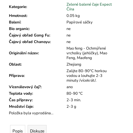
č
Zelené balené čaje Expect
u
Kategorie
:
Čína
j
Hmotnost
:
0.05 kg
e
Balení
:
Papírové sáčky
m
Bio organic
:
ne
e
Čajový obřad Gong Fu
:
ne
Čajový obřad Chanoyu
:
ne
Mao feng - Ochmýřené
Originální název
:
vrcholky (jehličky), Mao
Feng, Maofeng
Oblast
:
Zhejiang
Zalijte 80-90°C horkou
Příprava
:
vodou a louhujte 2-3
minuty /vícekrát/.
Vícenálevový čaj?
:
ano
Teplota vody
:
80-90 °C
Čas přípravy
:
2-3 min.
Množství čaje
:
2-3 g
Položka byla vyprodána…
Popis
Diskuze