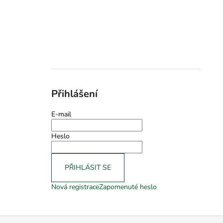
Přihlášení
E-mail
Heslo
PŘIHLÁSIT SE
Nová registrace
Zapomenuté heslo
Z