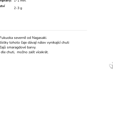
řípravy
:
1-1 min.
tví
2-3 g
y Fukuoka severně od Nagasaki.
ístky tohoto čaje dávají nálev vynikající chuti
 čajů smaragdové barvy.
dle chuti, možno zalít vícekrát.