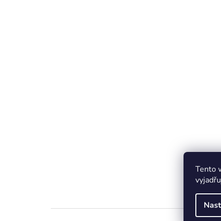
Tento 
vyjadřu
Nast