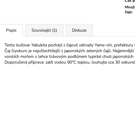
Čas p
Množs
čaje
:
Popis
Související (1)
Diskuze
Tento kultivar Yabukita pochází z čajové zahrady Yame-shi, prefektur
Čaj Gyokuro je nejušlechtilejší z japonských zelených čajů. Nejjemnější l
vonících mořem s lehce trávovým podtónem typické chuti japonských
Doporučená příprava: zalít vodou 90°C teplou, louhujte cca 30 sekund 