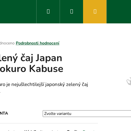
Hledat
Přihlášení
Nákupní
košík
rné
dnoceno
Podrobnosti hodnocení
ení
lený čaj Japan
tu
okuro Kabuse
ek.
ro je nejušlechtilejší japonský zelený čaj
.
ANTA