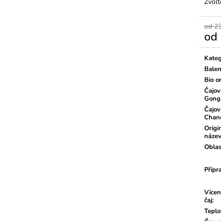
Zvolt
od 2
od
Měrn
cena:
Kateg
Balen
Bio o
Čajov
Gong
Čajov
Chan
Origi
náze
Oblas
Přípr
Vícen
čaj
:
Teplo