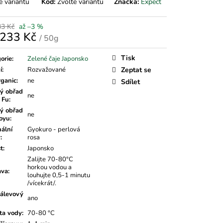
e variantu
Kód:
Zvolte variantu
Značka:
Expect
33 Kč
až –3 %
233 Kč
/ 50g
á
Tisk
orie
:
Zelené čaje Japonsko
í
:
Rozvažované
Zeptat se
rganic
:
ne
Sdílet
ý obřad
ne
 Fu
:
ý obřad
ne
oyu
:
nální
Gyokuro - perlová
v
:
rosa
t
:
Japonsko
Zalijte 70-80°C
horkou vodou a
ava
:
louhujte 0,5-1 minutu
/vícekrát/.
álevový
ano
ta vody
:
70-80 °C