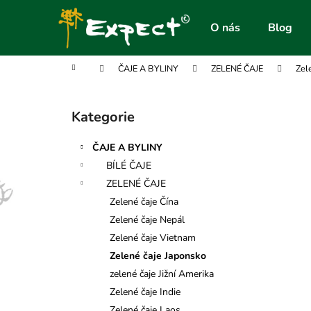
K
Přejít
na
o
O nás
Blog
obsah
Zpět
Zpět
š
do
do
í
Domů
ČAJE A BYLINY
ZELENÉ ČAJE
Zel
obchodu
obchodu
k
P
o
Kategorie
Přeskočit
s
kategorie
t
ČAJE A BYLINY
r
BÍLÉ ČAJE
a
ZELENÉ ČAJE
n
Zelené čaje Čína
n
Zelené čaje Nepál
í
Zelené čaje Vietnam
p
Zelené čaje Japonsko
a
zelené čaje Jižní Amerika
n
Zelené čaje Indie
e
Zelené čaje Laos