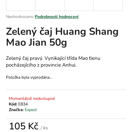
a
j
Průměrné
Neohodnoceno
Podrobnosti hodnocení
í
hodnocení
Zelený čaj Huang Shang
produktu
t
je
?
Mao Jian 50g
0,0
z
5
hvězdiček.
Zelený čaj pravý. Vynikající třída Mao ťienu
pocházejícího z provincie Anhui.
HLEDAT
Položka byla vyprodána…
D
Momentálně nedostupné
o
Kód:
E834
p
Značka:
Expect
o
r
105 Kč
u
/ ks