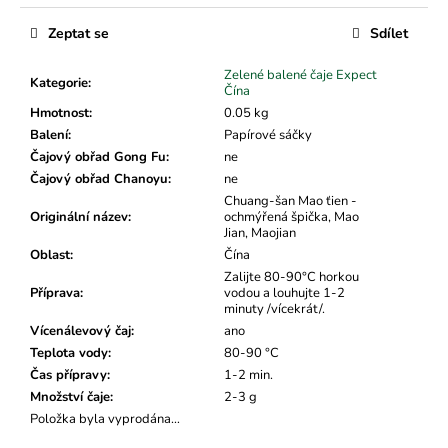
č
Měrná
u
cena:
Zeptat se
Sdílet
j
e
Zelené balené čaje Expect
Kategorie
:
m
Čína
e
Hmotnost
:
0.05 kg
Balení
:
Papírové sáčky
Čajový obřad Gong Fu
:
ne
Čajový obřad Chanoyu
:
ne
Chuang-šan Mao ťien -
Originální název
:
ochmýřená špička, Mao
Jian, Maojian
Oblast
:
Čína
Zalijte 80-90°C horkou
Příprava
:
vodou a louhujte 1-2
minuty /vícekrát/.
Vícenálevový čaj
:
ano
Teplota vody
:
80-90 °C
Čas přípravy
:
1-2 min.
Množství čaje
:
2-3 g
Položka byla vyprodána…