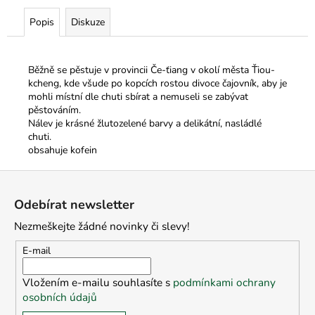
Popis
Diskuze
Běžně se pěstuje v provincii Če-ťiang v okolí města Ťiou-
kcheng, kde všude po kopcích rostou divoce čajovník, aby je
mohli místní dle chuti sbírat a nemuseli se zabývat
pěstováním.
Nálev je krásné žlutozelené barvy a delikátní, nasládlé
chuti.
obsahuje kofein
Z
á
Odebírat newsletter
p
Nezmeškejte žádné novinky či slevy!
a
t
E-mail
í
Vložením e-mailu souhlasíte s
podmínkami ochrany
osobních údajů