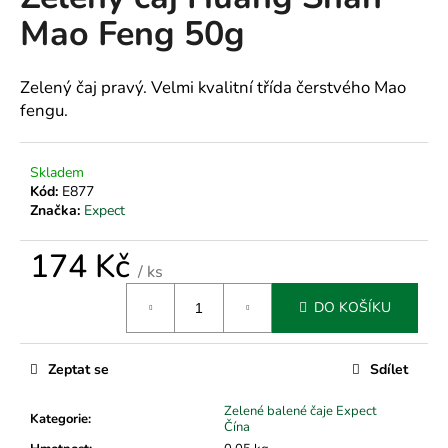
je
a
Mao Feng 50g
0,0
z
j
5
í
hvězdiček.
Zelený čaj pravý. Velmi kvalitní třída čerstvého Mao
t
fengu.
?
Skladem
Kód:
E877
Značka:
Expect
HLEDAT
174 Kč
/ ks
Měrná
DO KOŠÍKU
cena:
D
o
p
Zeptat se
Sdílet
o
r
Zelené balené čaje Expect
Kategorie
:
u
Čína