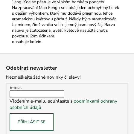
´iang. Kde se pěstuje ve vlhkém horském podnebí.
Na zpracování Mao Fengu se sbírá jeden ochmýřený lístek
s delším výhonkem, který mu dodává příjemnou, lehce
aromatickou květovou příchuť. Někdy bývá aromatizován
Jasmínem, čímž vzniká velice jemný jasmínový čaj. Barva
nálevu je žlutozelená. Svěží, květově nasládlá chuť s
povzbuzujícím účinkem.
obsahuje kofein
Z
á
Odebírat newsletter
p
Nezmeškejte žádné novinky či slevy!
a
t
E-mail
í
Vložením e-mailu souhlasíte s
podmínkami ochrany
osobních údajů
PŘIHLÁSIT SE