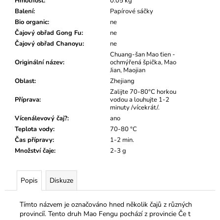
č
Hmotnost
:
0.05 kg
u
Balení
:
Papírové sáčky
j
Bio organic
:
ne
e
Čajový obřad Gong Fu
:
ne
m
Čajový obřad Chanoyu
:
ne
e
Chuang-šan Mao ťien -
Originální název
:
ochmýřená špička, Mao
Jian, Maojian
Oblast
:
Zhejiang
Zalijte 70-80°C horkou
Příprava
:
vodou a louhujte 1-2
minuty /vícekrát/.
Vícenálevový čaj?
:
ano
Teplota vody
:
70-80 °C
Čas přípravy
:
1-2 min.
Množství čaje
:
2-3 g
Popis
Diskuze
Tímto názvem je označováno hned několik čajů z různých
provincíí. Tento druh Mao Fengu pochází z provincie Če t