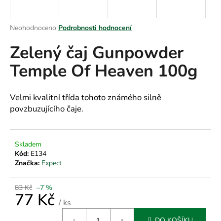
a
j
Průměrné
Neohodnoceno
Podrobnosti hodnocení
í
hodnocení
Zelený čaj Gunpowder
produktu
t
je
?
Temple Of Heaven 100g
0,0
z
5
hvězdiček.
Velmi kvalitní třída tohoto známého silně
povzbuzujícího čaje.
HLEDAT
Skladem
Kód:
E134
D
Značka:
Expect
o
p
83 Kč
–7 %
o
77 Kč
r
/ ks
u
Měrná
DO KOŠÍKU