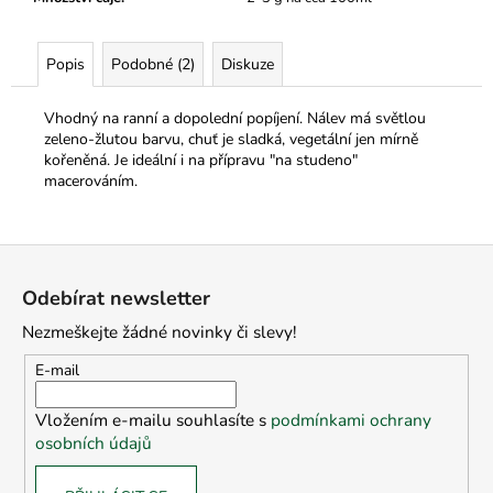
Popis
Podobné (2)
Diskuze
Vhodný na ranní a dopolední popíjení. Nálev má světlou
zeleno-žlutou barvu, chuť je sladká, vegetální jen mírně
kořeněná. Je ideální i na přípravu "na studeno"
macerováním.
Z
á
Odebírat newsletter
p
Nezmeškejte žádné novinky či slevy!
a
t
E-mail
í
Vložením e-mailu souhlasíte s
podmínkami ochrany
osobních údajů