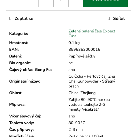
č
cena:
u
j
Zeptat se
Sdílet
e
m
Zelené balené čaje Expect
e
Kategorie
:
Čína
Hmotnost
:
0.1 kg
EAN
:
8596353000016
Balení
:
Papírové sáčky
Bio organic
:
ne
Čajový obřad Gong Fu
:
ano
Ču Čcha - Perlový čaj, Zhu
Originální název
:
Cha, Gunpowder - Střelný
prach
Oblast
:
China, Zhejiang
Zalijte 80-90°C horkou
Příprava
:
vodou a louhujte 2-3
minuty /vícekrát/.
Vícenálevový čaj
:
ano
Teplota vody
:
80-90 °C
Čas přípravy
:
2-3 min.
Množství čaje
:
2-3 g na cca 100ml