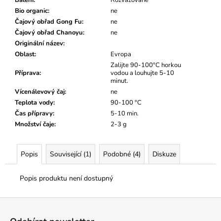
č
u
Bio organic
:
ne
j
Čajový obřad Gong Fu
:
ne
e
Čajový obřad Chanoyu
:
ne
m
Originální název
:
e
Oblast
:
Evropa
Zalijte 90-100°C horkou
Příprava
:
vodou a louhujte 5-10
minut.
Vícenálevový čaj
:
ne
Teplota vody
:
90-100 °C
Čas přípravy
:
5-10 min.
Množství čaje
:
2-3 g
Popis
Související (1)
Podobné (4)
Diskuze
Popis produktu není dostupný
Z
á