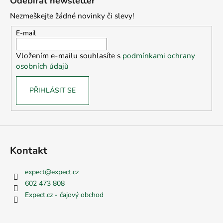
Odebírat newsletter
p
Nezmeškejte žádné novinky či slevy!
a
t
E-mail
í
Vložením e-mailu souhlasíte s
podmínkami ochrany
osobních údajů
PŘIHLÁSIT SE
Kontakt
expect
@
expect.cz
602 473 808
Expect.cz - čajový obchod