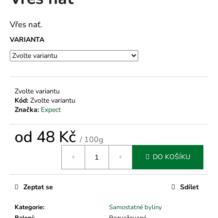
je
a
0,0
z
j
Vřes nať.
5
í
hvězdiček.
VARIANTA
t
?
Zvolte variantu
Kód:
Zvolte variantu
Značka:
Expect
HLEDAT
od
48 Kč
/ 100g
Měrná
D
DO KOŠÍKU
cena:
o
p
o
Zeptat se
Sdílet
r
u
Kategorie
:
Samostatné byliny
Balení
:
Rozvažované