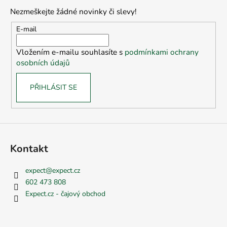
p
Nezmeškejte žádné novinky či slevy!
a
t
E-mail
í
Vložením e-mailu souhlasíte s
podmínkami ochrany
osobních údajů
PŘIHLÁSIT SE
Kontakt
expect
@
expect.cz
602 473 808
Expect.cz - čajový obchod