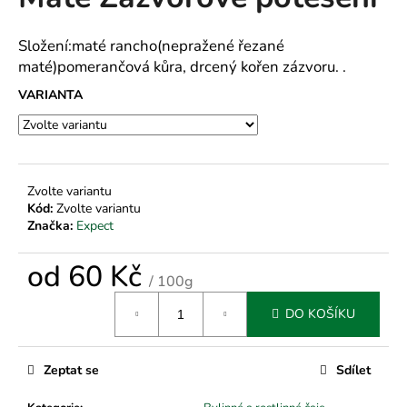
je
a
0,0
z
j
Složení:maté rancho(nepražené řezané
5
maté)pomerančová kůra, drcený kořen zázvoru. .
í
hvězdiček.
t
VARIANTA
?
Zvolte variantu
Kód:
Zvolte variantu
HLEDAT
Značka:
Expect
od
60 Kč
/ 100g
D
Měrná
o
DO KOŠÍKU
cena:
p
o
r
Zeptat se
Sdílet
u