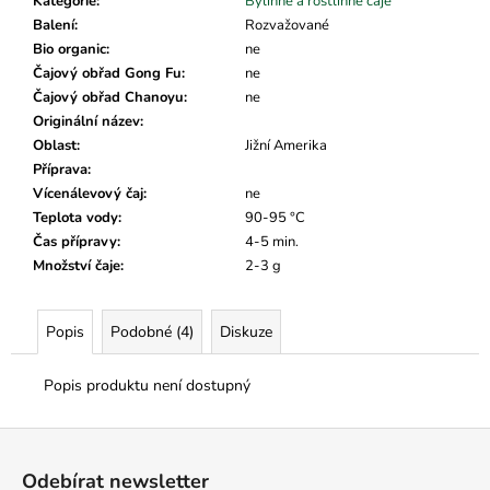
č
Kategorie
:
Bylinné a rostlinné čaje
u
Balení
:
Rozvažované
j
Bio organic
:
ne
e
Čajový obřad Gong Fu
:
ne
m
Čajový obřad Chanoyu
:
ne
e
Originální název
:
Oblast
:
Jižní Amerika
Příprava
:
Vícenálevový čaj
:
ne
Teplota vody
:
90-95 °C
Čas přípravy
:
4-5 min.
Množství čaje
:
2-3 g
Popis
Podobné (4)
Diskuze
Popis produktu není dostupný
Z
á
Odebírat newsletter