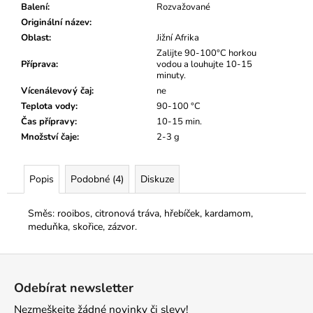
č
Balení
:
Rozvažované
u
Originální název
:
j
Oblast
:
Jižní Afrika
e
Zalijte 90-100°C horkou
m
Příprava
:
vodou a louhujte 10-15
minuty.
e
Vícenálevový čaj
:
ne
Teplota vody
:
90-100 °C
Čas přípravy
:
10-15 min.
Množství čaje
:
2-3 g
Popis
Podobné (4)
Diskuze
Směs: rooibos, citronová tráva, hřebíček, kardamom,
meduňka, skořice, zázvor.
Z
á
Odebírat newsletter
p
Nezmeškejte žádné novinky či slevy!