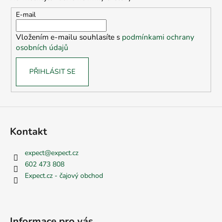
a
t
E-mail
í
Vložením e-mailu souhlasíte s
podmínkami ochrany
osobních údajů
PŘIHLÁSIT SE
Kontakt
expect
@
expect.cz
602 473 808
Expect.cz - čajový obchod
Informace pro vás