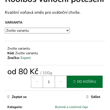
je
a
0,0
z
j
Kvalitní voňavá směs pro sváteční chvíle.
5
í
hvězdiček.
VARIANTA
t
?
Zvolte variantu
Kód:
Zvolte variantu
HLEDAT
Značka:
Expect
od
80 Kč
/ 100g
D
Měrná
DO KOŠÍKU
cena:
o
p
o
Zeptat se
Sdílet
r
u
Kategorie
:
Bylinné a rostlinné čaje