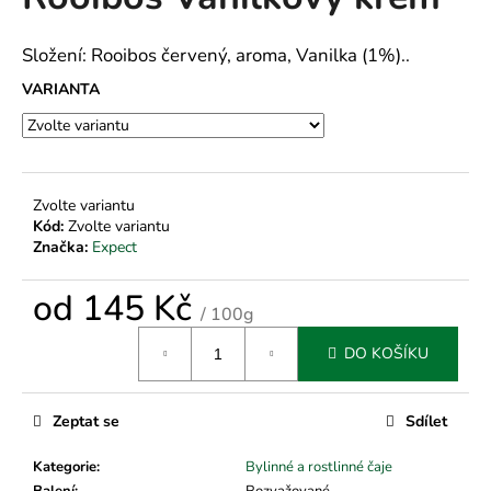
je
a
0,0
z
j
Složení: Rooibos červený, aroma, Vanilka (1%)..
5
í
hvězdiček.
VARIANTA
t
?
Zvolte variantu
Kód:
Zvolte variantu
Značka:
Expect
HLEDAT
od
145 Kč
/ 100g
Měrná
D
DO KOŠÍKU
cena:
o
p
o
Zeptat se
Sdílet
r
u
Kategorie
:
Bylinné a rostlinné čaje
Balení
:
Rozvažované