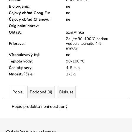
č
u
Bio organic
:
ne
j
Čajový obřad Gong Fu
:
ne
e
Čajový obřad Chanoyu
:
ne
m
Originální název
:
e
Oblast
:
Jižní Afrika
Zalijte 90-100°C horkou
Příprava
:
vodou a louhujte 4-5
minuty.
Vícenálevový čaj
:
ne
Teplota vody
:
90-100 °C
Čas přípravy
:
4-5 min.
Množství čaje
:
2-3 g
Popis
Podobné (4)
Diskuze
Popis produktu není dostupný
Z
á