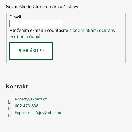
p
Nezmeškejte žádné novinky či slevy!
a
t
E-mail
í
Vložením e-mailu souhlasíte s
podmínkami ochrany
osobních údajů
PŘIHLÁSIT SE
Kontakt
expect
@
expect.cz
602 473 808
Expect.cz - čajový obchod