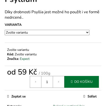
je
a
0,0
z
j
Díky drobnosti Psyllia jest možné ho použít i ve formě
5
nedrcené..
í
hvězdiček.
t
VARIANTA
?
Zvolte variantu
Kód:
Zvolte variantu
HLEDAT
Značka:
Expect
od
59 Kč
/ 100g
D
Měrná
o
DO KOŠÍKU
cena:
p
o
r
Zeptat se
Sdílet
u