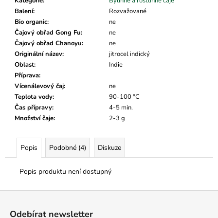
č
Kategorie
:
Bylinné a rostlinné čaje
u
Balení
:
Rozvažované
j
Bio organic
:
ne
e
Čajový obřad Gong Fu
:
ne
m
Čajový obřad Chanoyu
:
ne
e
Originální název
:
jitrocel indický
Oblast
:
Indie
Příprava
:
Vícenálevový čaj
:
ne
Teplota vody
:
90-100 °C
Čas přípravy
:
4-5 min.
Množství čaje
:
2-3 g
Popis
Podobné (4)
Diskuze
Popis produktu není dostupný
Z
á
Odebírat newsletter