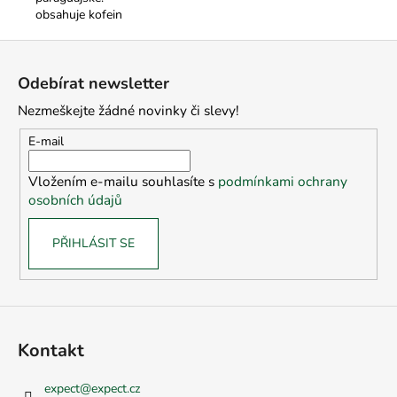
obsahuje kofein
Z
á
Odebírat newsletter
p
Nezmeškejte žádné novinky či slevy!
a
t
E-mail
í
Vložením e-mailu souhlasíte s
podmínkami ochrany
osobních údajů
PŘIHLÁSIT SE
Kontakt
expect
@
expect.cz