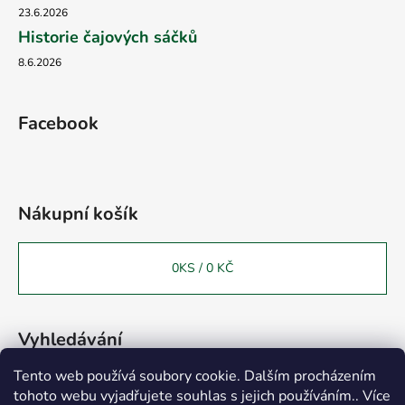
23.6.2026
Historie čajových sáčků
8.6.2026
Facebook
Nákupní košík
0
KS /
0 KČ
Vyhledávání
Tento web používá soubory cookie. Dalším procházením
tohoto webu vyjadřujete souhlas s jejich používáním.. Více
HLEDAT
Vážení zákazníci, chtěli bychom Vás informovat o otevření