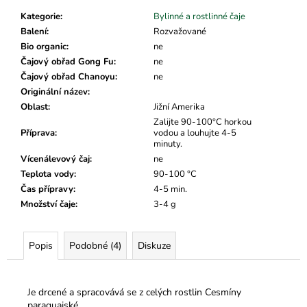
č
u
Kategorie
:
Bylinné a rostlinné čaje
j
Balení
:
Rozvažované
e
Bio organic
:
ne
m
Čajový obřad Gong Fu
:
ne
e
Čajový obřad Chanoyu
:
ne
Originální název
:
Oblast
:
Jižní Amerika
Zalijte 90-100°C horkou
Příprava
:
vodou a louhujte 4-5
minuty.
Vícenálevový čaj
:
ne
Teplota vody
:
90-100 °C
Čas přípravy
:
4-5 min.
Množství čaje
:
3-4 g
Popis
Podobné (4)
Diskuze
Je drcené a spracovává se z celých rostlin Cesmíny
paraguajské.