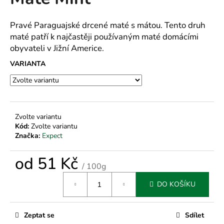
je
a
0,0
z
j
Pravé Paraguajské drcené maté s mátou. Tento druh
5
maté patří k najčastěji používaným maté domácími
í
hvězdiček.
obyvateli v Jižní Americe.
t
?
VARIANTA
HLEDAT
Zvolte variantu
Kód:
Zvolte variantu
Značka:
Expect
D
od
51 Kč
/ 100g
o
Měrná
p
DO KOŠÍKU
cena:
o
r
u
Zeptat se
Sdílet