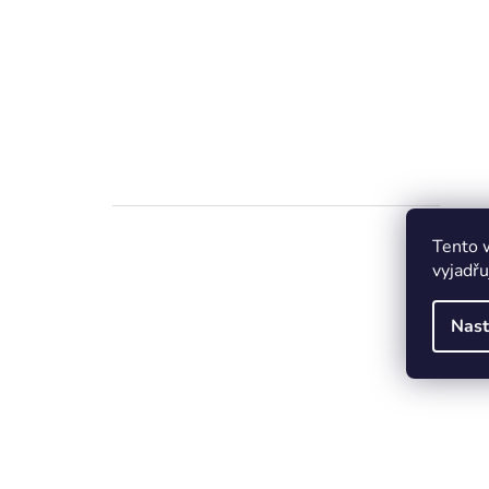
Tento 
vyjadřu
Nast