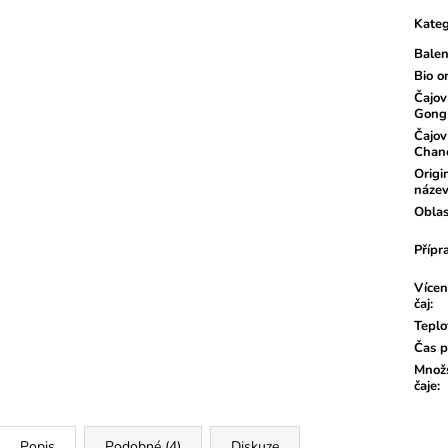
cena:
Kateg
Balen
Bio o
Čajov
Gong
Čajov
Chan
Origi
náze
Oblas
Přípr
Vícen
čaj
:
Teplo
Čas p
Množs
čaje
:
Popis
Podobné (4)
Diskuze