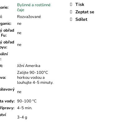
Tisk
Bylinné a rostlinné
orie
:
čaje
Zeptat se
í
:
Rozvažované
Sdílet
rganic
:
ne
ý obřad
ne
 Fu
:
ý obřad
ne
oyu
:
nální
v
:
t
:
Jižní Amerika
Zalijte 90-100°C
ava
:
horkou vodou a
louhujte 4-5 minuty.
álevový
ne
ta vody
:
90-100 °C
řípravy
:
4-5 min.
tví
3-4 g