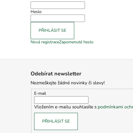
Heslo
PŘIHLÁSIT SE
Nová registrace
Zapomenuté heslo
Z
á
Odebírat newsletter
p
Nezmeškejte žádné novinky či slevy!
a
t
E-mail
í
Vložením e-mailu souhlasíte s
podmínkami ochr
PŘIHLÁSIT SE