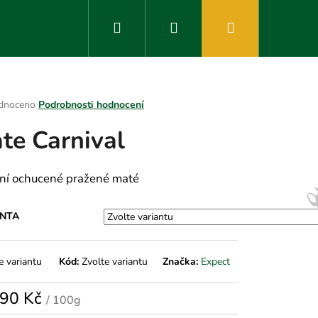
Hledat
Přihlášení
Nákupní
košík
rné
dnoceno
Podrobnosti hodnocení
ení
te Carnival
tu
tní ochucené pražené maté
ek.
ANTA
e variantu
Kód:
Zvolte variantu
Značka:
Expect
90 Kč
/ 100g
á