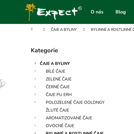
K
Přejít
na
o
O nás
Blog
obsah
Zpět
Zpět
š
do
do
í
Domů
ČAJE A BYLINY
BYLINNÉ A ROSTLINNÉ 
obchodu
obchodu
k
P
o
Kategorie
Přeskočit
s
kategorie
t
ČAJE A BYLINY
r
BÍLÉ ČAJE
a
ZELENÉ ČAJE
n
ČERNÉ ČAJE
n
ČAJE PU ERH
í
POLOZELENÉ ČAJE OOLONGY
p
ŽLUTÉ ČAJE
a
AROMATIZOVANÉ ČAJE
n
OVOCNÉ ČAJE
e
BYLINNÉ A ROSTLINNÉ ČAJE