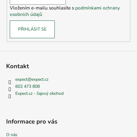
í
Vložením e-mailu souhlasíte s
podmínkami ochrany
osobních údajů
PŘIHLÁSIT SE
Kontakt
expect
@
expect.cz
602 473 808
Expect.cz - čajový obchod
Informace pro vás
O nás