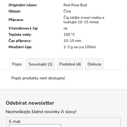
č
Originální název
:
Red Rose Bud
u
Oblast
:
Čína
j
Čaj zalijte vroucí vodou a
e
Příprava
:
louhujte 10-15 minut.
m
Vícenálevový čaj
:
ne
e
Teplota vody
:
100 °C
Čas přípravy
:
10-15 min.
Množství čaje
:
2-3 g na cca 100ml
Popis
Související (1)
Podobné (4)
Diskuze
Popis produktu není dostupný
Z
á
Odebírat newsletter
p
Nezmeškejte žádné novinky či slevy!
a
t
E-mail