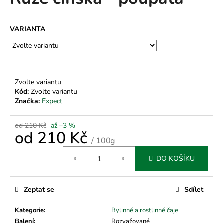
je
a
0,0
z
j
VARIANTA
5
í
hvězdiček.
t
?
Zvolte variantu
Kód:
Zvolte variantu
Značka:
Expect
HLEDAT
od 210 Kč
až –3 %
od
210 Kč
/ 100g
Měrná
D
DO KOŠÍKU
cena:
o
p
Zeptat se
Sdílet
o
r
Kategorie
:
Bylinné a rostlinné čaje
u
Balení
:
Rozvažované