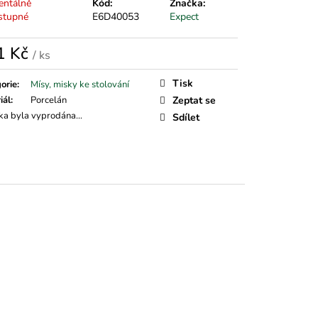
ntálně
Kód:
Značka:
stupné
E6D40053
Expect
1 Kč
/ ks
á
Tisk
orie
:
Mísy, misky ke stolování
iál
:
Porcelán
Zeptat se
ka byla vyprodána…
Sdílet