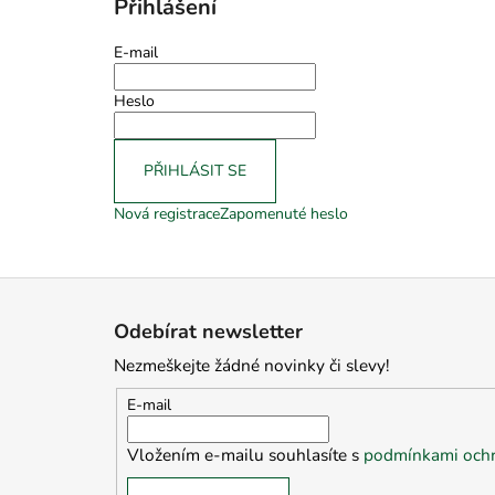
Přihlášení
E-mail
Heslo
PŘIHLÁSIT SE
Nová registrace
Zapomenuté heslo
Z
á
Odebírat newsletter
p
Nezmeškejte žádné novinky či slevy!
a
t
E-mail
í
Vložením e-mailu souhlasíte s
podmínkami ochr