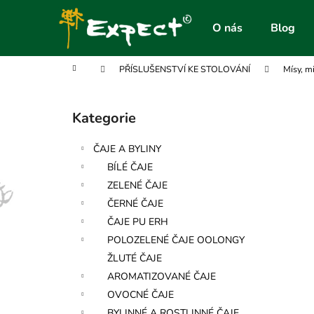
K
Přejít
na
o
O nás
Blog
obsah
Zpět
Zpět
š
do
do
í
Domů
PŘÍSLUŠENSTVÍ KE STOLOVÁNÍ
Mísy, m
obchodu
obchodu
k
P
o
Kategorie
Přeskočit
s
kategorie
t
ČAJE A BYLINY
r
BÍLÉ ČAJE
a
ZELENÉ ČAJE
n
ČERNÉ ČAJE
n
ČAJE PU ERH
í
POLOZELENÉ ČAJE OOLONGY
p
ŽLUTÉ ČAJE
a
AROMATIZOVANÉ ČAJE
n
OVOCNÉ ČAJE
e
BYLINNÉ A ROSTLINNÉ ČAJE