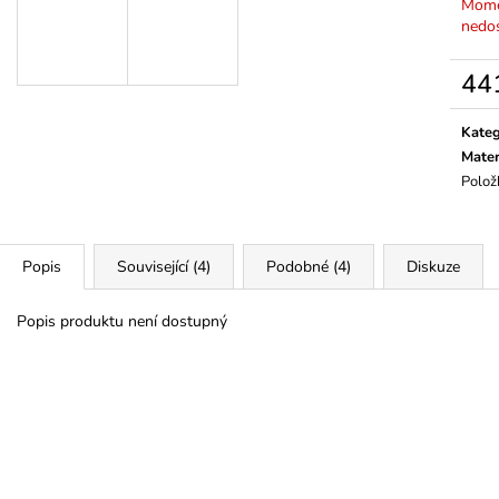
Mome
nedo
44
Měrn
cena:
Kateg
Mater
Polož
Popis
Související (4)
Podobné (4)
Diskuze
Popis produktu není dostupný