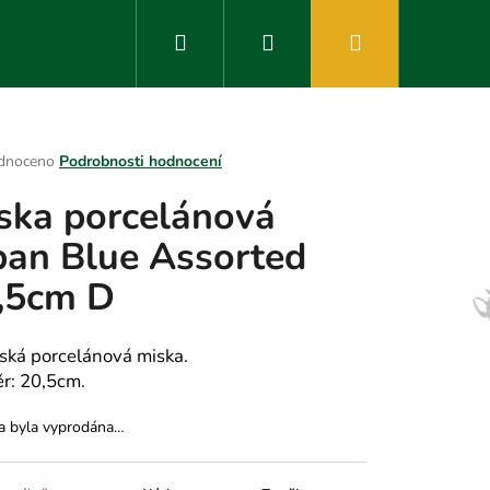
Hledat
Přihlášení
Nákupní
košík
rné
dnoceno
Podrobnosti hodnocení
ení
ska porcelánová
tu
pan Blue Assorted
,5cm D
ek.
ská porcelánová miska.
r: 20,5cm.
a byla vyprodána…