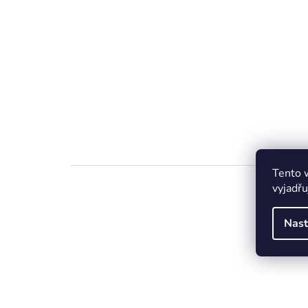
Tento 
vyjadřu
Nast