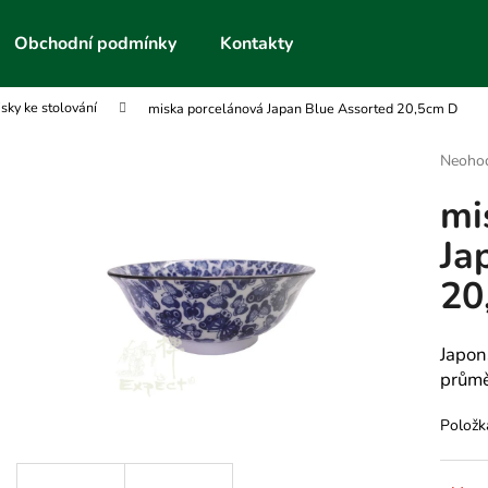
Obchodní podmínky
Kontakty
isky ke stolování
miska porcelánová Japan Blue Assorted 20,5cm D
Co potřebujete najít?
Průmě
Neoho
hodnoc
mi
produk
HLEDAT
je
Ja
0,0
z
20
5
Doporučujeme
hvězdič
Japon
průmě
Položk