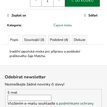
č
DO KOŠÍKU
cena:
u
j
Zeptat se
Sdílet
e
m
Kategorie
:
Čajové misky
e
Popis
Související (3)
Podobné (4)
Diskuze
tradiční japonská miska pro přípravu a podávání
práškového čaje Matcha.
Z
á
Odebírat newsletter
p
Nezmeškejte žádné novinky či slevy!
a
t
E-mail
í
Vložením e-mailu souhlasíte s
podmínkami ochrany