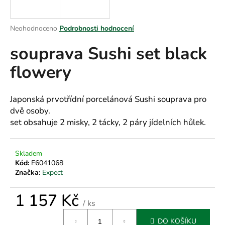
a
j
Průměrné
Neohodnoceno
Podrobnosti hodnocení
í
hodnocení
souprava Sushi set black
produktu
t
je
?
flowery
0,0
z
5
hvězdiček.
Japonská prvotřídní porcelánová Sushi souprava pro
dvě osoby.
HLEDAT
set obsahuje 2 misky, 2 tácky, 2 páry jídelních hůlek.
Skladem
D
Kód:
E6041068
o
Značka:
Expect
p
o
1 157 Kč
r
/ ks
Měrná
u
DO KOŠÍKU
cena: