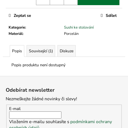
č
u
j
Zeptat se
Sdílet
e
m
Kategorie
:
Sushi ke stolování
e
Materiál
:
Porcelán
Popis
Související (1)
Diskuze
Popis produktu není dostupný
Z
á
Odebírat newsletter
p
Nezmeškejte žádné novinky či slevy!
a
t
E-mail
í
Vložením e-mailu souhlasíte s
podmínkami ochrany
osobních údajů