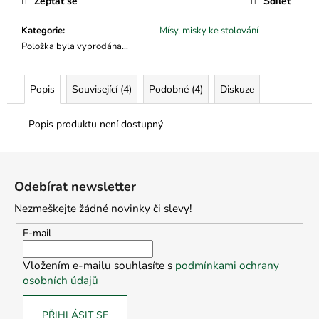
č
Zeptat se
Sdílet
u
j
Kategorie
:
Mísy, misky ke stolování
e
Položka byla vyprodána…
m
e
Popis
Související (4)
Podobné (4)
Diskuze
Popis produktu není dostupný
Z
á
Odebírat newsletter
p
Nezmeškejte žádné novinky či slevy!
a
t
E-mail
í
Vložením e-mailu souhlasíte s
podmínkami ochrany
osobních údajů
PŘIHLÁSIT SE