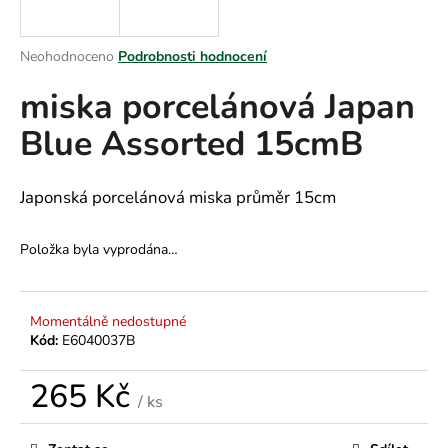
a
j
Průměrné
Neohodnoceno
Podrobnosti hodnocení
í
hodnocení
miska porcelánová Japan
produktu
t
je
?
Blue Assorted 15cmB
0,0
z
5
hvězdiček.
Japonská porcelánová miska průměr 15cm
HLEDAT
Položka byla vyprodána…
D
Momentálně nedostupné
o
Kód:
E6040037B
p
o
265 Kč
/ ks
r
Měrná
u
cena: