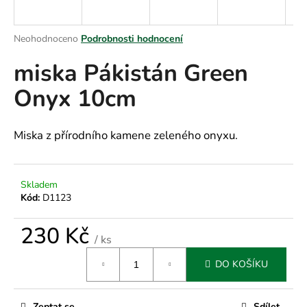
a
j
Průměrné
Neohodnoceno
Podrobnosti hodnocení
í
hodnocení
miska Pákistán Green
produktu
t
je
?
Onyx 10cm
0,0
z
5
hvězdiček.
Miska z přírodního kamene zeleného onyxu.
HLEDAT
Skladem
Kód:
D1123
D
230 Kč
o
/ ks
p
Měrná
o
DO KOŠÍKU
cena:
r
u
Zeptat se
Sdílet