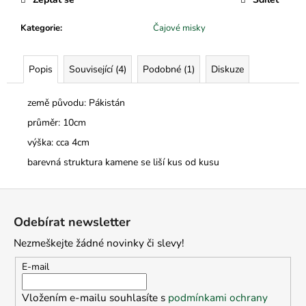
č
u
Kategorie
:
Čajové misky
j
e
m
Popis
Související (4)
Podobné (1)
Diskuze
e
země původu: Pákistán
průměr: 10cm
výška: cca 4cm
barevná struktura kamene se liší kus od kusu
Z
á
Odebírat newsletter
p
Nezmeškejte žádné novinky či slevy!
a
t
E-mail
í
Vložením e-mailu souhlasíte s
podmínkami ochrany