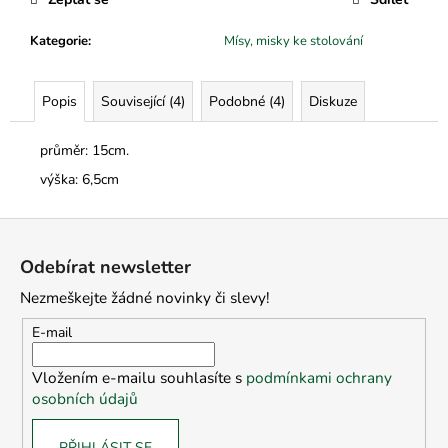
č
u
Kategorie
:
Mísy, misky ke stolování
j
e
m
Popis
Související (4)
Podobné (4)
Diskuze
e
průměr: 15cm.
výška: 6,5cm
Z
á
Odebírat newsletter
p
Nezmeškejte žádné novinky či slevy!
a
t
E-mail
í
Vložením e-mailu souhlasíte s
podmínkami ochrany
osobních údajů
PŘIHLÁSIT SE