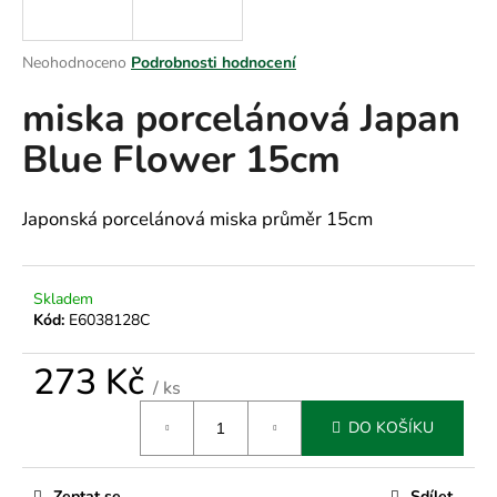
a
j
Průměrné
Neohodnoceno
Podrobnosti hodnocení
í
hodnocení
miska porcelánová Japan
produktu
t
je
?
Blue Flower 15cm
0,0
z
5
hvězdiček.
Japonská porcelánová miska průměr 15cm
HLEDAT
Skladem
Kód:
E6038128C
D
273 Kč
o
/ ks
p
Měrná
o
DO KOŠÍKU
cena:
r
u
Zeptat se
Sdílet