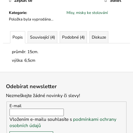
č
Zeptat se
Sdílet
u
j
Kategorie
:
Mísy, misky ke stolování
e
Položka byla vyprodána…
m
e
Popis
Související (4)
Podobné (4)
Diskuze
průměr: 15cm.
výška: 6,5cm
Z
á
Odebírat newsletter
p
Nezmeškejte žádné novinky či slevy!
a
t
E-mail
í
Vložením e-mailu souhlasíte s
podmínkami ochrany
osobních údajů