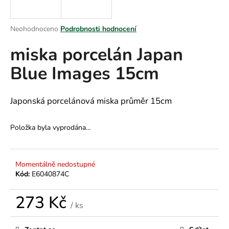
a
j
Průměrné
Neohodnoceno
Podrobnosti hodnocení
í
hodnocení
miska porcelán Japan
produktu
t
je
?
Blue Images 15cm
0,0
z
5
hvězdiček.
Japonská porcelánová miska průměr 15cm
HLEDAT
Položka byla vyprodána…
D
Momentálně nedostupné
o
Kód:
E6040874C
p
o
273 Kč
/ ks
r
Měrná
u
cena: