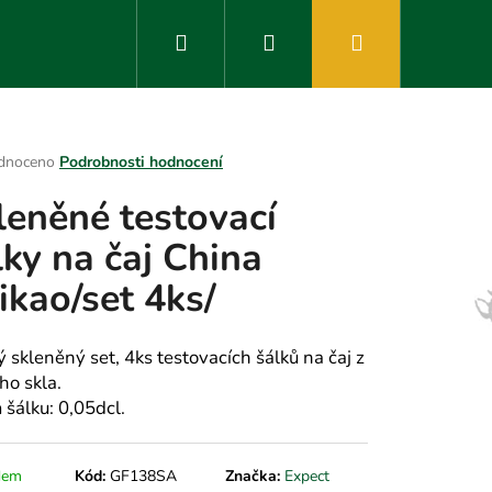
Hledat
Přihlášení
Nákupní
košík
rné
dnoceno
Podrobnosti hodnocení
ení
leněné testovací
tu
lky na čaj China
ikao/set 4ks/
ek.
ý skleněný set, 4ks testovacích šálků na čaj z
ho skla.
 šálku: 0,05dcl.
dem
Kód:
GF138SA
Značka:
Expect