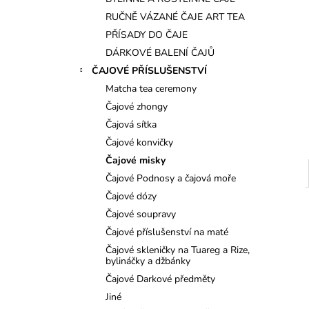
l
RUČNĚ VÁZANÉ ČAJE ART TEA
PŘÍSADY DO ČAJE
DÁRKOVÉ BALENÍ ČAJŮ
ČAJOVÉ PŘÍSLUŠENSTVÍ
Matcha tea ceremony
Čajové zhongy
Čajová sítka
Čajové konvičky
Čajové misky
Čajové Podnosy a čajová moře
Čajové dózy
Čajové soupravy
Čajové příslušenství na maté
Čajové skleničky na Tuareg a Rize,
bylináčky a džbánky
Čajové Darkové předměty
Jiné