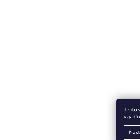
Tento 
vyjadřu
Nast