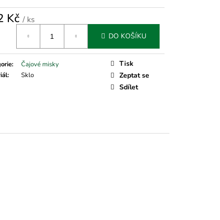
2 Kč
/ ks
á
DO KOŠÍKU
Tisk
orie
:
Čajové misky
iál
:
Sklo
Zeptat se
Sdílet