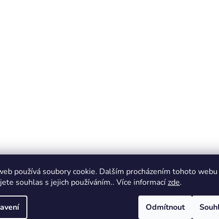
web používá soubory cookie. Dalším procházením tohoto webu
jete souhlas s jejich používáním.. Více informací
zde
.
avení
Odmítnout
Souh