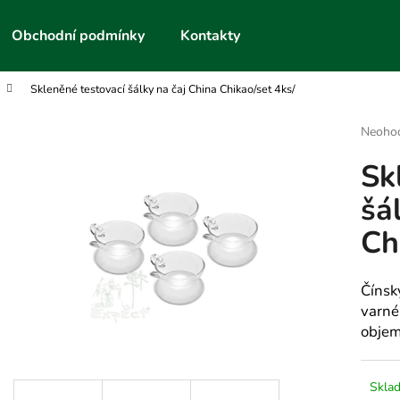
Obchodní podmínky
Kontakty
Skleněné testovací šálky na čaj China Chikao/set 4ks/
Co potřebujete najít?
Průmě
Neoho
hodnoc
Sk
produk
HLEDAT
je
šá
0,0
z
Ch
5
Doporučujeme
hvězdič
Čínsk
varné
objem
Skla