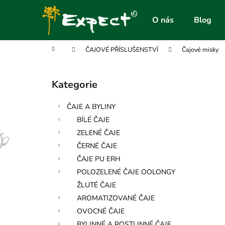
K
Přejít
na
o
O nás
Blog
obsah
Zpět
Zpět
š
do
do
í
Domů
ČAJOVÉ PŘÍSLUŠENSTVÍ
Čajové misky
obchodu
obchodu
k
P
o
Kategorie
Přeskočit
s
kategorie
t
ČAJE A BYLINY
r
BÍLÉ ČAJE
a
ZELENÉ ČAJE
n
ČERNÉ ČAJE
n
ČAJE PU ERH
í
POLOZELENÉ ČAJE OOLONGY
p
ŽLUTÉ ČAJE
a
AROMATIZOVANÉ ČAJE
n
OVOCNÉ ČAJE
e
BYLINNÉ A ROSTLINNÉ ČAJE