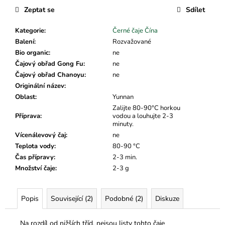
č
Zeptat se
Sdílet
u
j
Kategorie
:
Černé čaje Čína
e
Balení
:
Rozvažované
m
Bio organic
:
ne
e
Čajový obřad Gong Fu
:
ne
Čajový obřad Chanoyu
:
ne
Originální název
:
Oblast
:
Yunnan
Zalijte 80-90°C horkou
Příprava
:
vodou a louhujte 2-3
minuty.
Vícenálevový čaj
:
ne
Teplota vody
:
80-90 °C
Čas přípravy
:
2-3 min.
Množství čaje
:
2-3 g
Popis
Související (2)
Podobné (2)
Diskuze
Na rozdíl od nižších tříd, nejsou listy tohto čaje