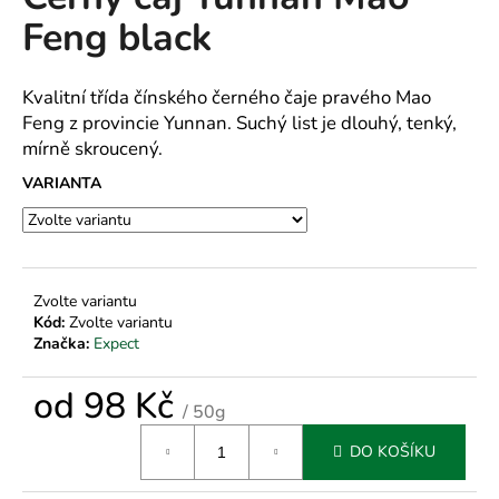
je
a
Feng black
0,0
z
j
5
í
hvězdiček.
Kvalitní třída čínského černého čaje pravého Mao
t
Feng z provincie Yunnan. Suchý list je dlouhý, tenký,
?
mírně skroucený.
VARIANTA
HLEDAT
Zvolte variantu
Kód:
Zvolte variantu
Značka:
Expect
D
o
od
98 Kč
p
/ 50g
o
Měrná
r
DO KOŠÍKU
cena:
u