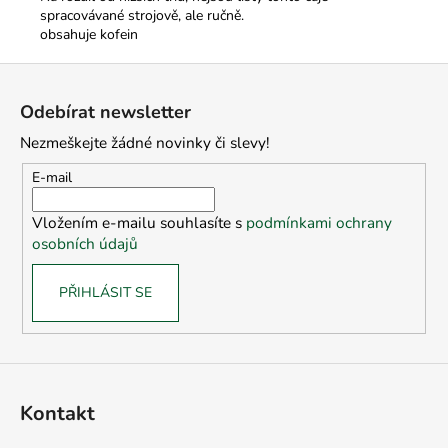
spracovávané strojově, ale ručně.
obsahuje kofein
Z
á
Odebírat newsletter
p
Nezmeškejte žádné novinky či slevy!
a
t
E-mail
í
Vložením e-mailu souhlasíte s
podmínkami ochrany
osobních údajů
PŘIHLÁSIT SE
Kontakt