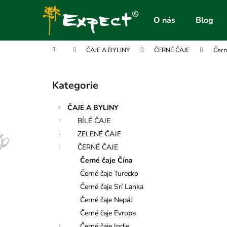
K
Přejít
na
o
O nás
Blog
obsah
Zpět
Zpět
š
do
do
í
Domů
ČAJE A BYLINY
ČERNÉ ČAJE
Čern
obchodu
obchodu
k
P
o
Kategorie
Přeskočit
s
kategorie
t
ČAJE A BYLINY
r
BÍLÉ ČAJE
a
ZELENÉ ČAJE
n
ČERNÉ ČAJE
n
Černé čaje Čína
í
Černé čaje Turecko
p
Černé čaje Srí Lanka
a
Černé čaje Nepál
n
Černé čaje Evropa
e
Černé čaje Indie