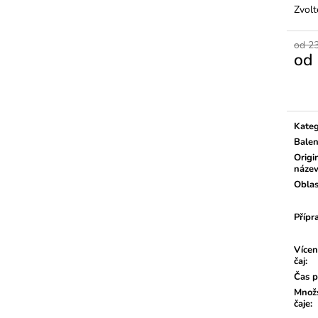
Zvolt
od 2
od
Měrn
cena:
Kateg
Balen
Origi
náze
Oblas
Přípr
Vícen
čaj
:
Čas p
Množs
čaje
: