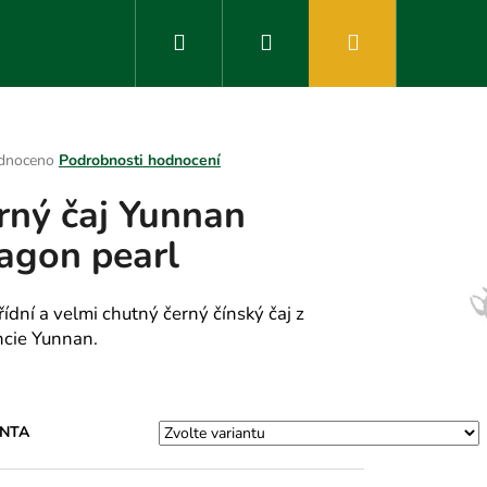
Hledat
Přihlášení
Nákupní
košík
rné
dnoceno
Podrobnosti hodnocení
ení
rný čaj Yunnan
tu
agon pearl
ek.
řídní a velmi chutný černý čínský čaj z
ncie Yunnan.
ANTA