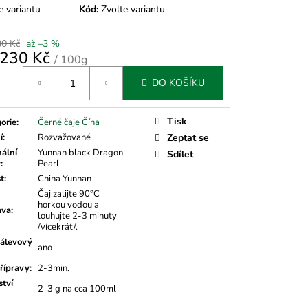
e variantu
Kód:
Zvolte variantu
30 Kč
až –3 %
230 Kč
/ 100g
á
DO KOŠÍKU
Tisk
orie
:
Černé čaje Čína
í
:
Rozvažované
Zeptat se
nální
Yunnan black Dragon
Sdílet
v
:
Pearl
t
:
China Yunnan
Čaj zalijte 90°C
horkou vodou a
ava
:
louhujte 2-3 minuty
/vícekrát/.
álevový
ano
řípravy
:
2-3min.
tví
2-3 g na cca 100ml