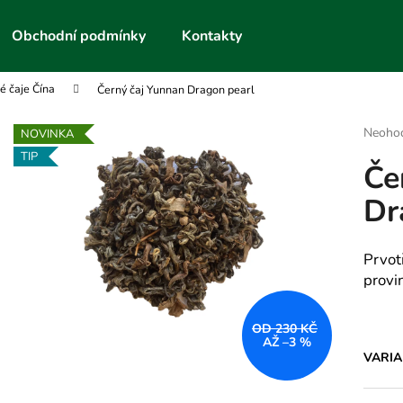
Obchodní podmínky
Kontakty
é čaje Čína
Černý čaj Yunnan Dragon pearl
Co potřebujete najít?
Průmě
Neoho
NOVINKA
hodnoc
TIP
Če
produk
HLEDAT
je
Dr
0,0
z
5
Doporučujeme
hvězdič
Prvot
provi
OD 230 KČ
AŽ –3 %
VARI