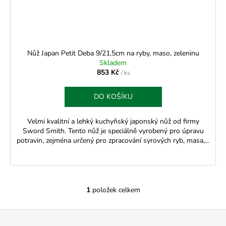
t
u
a
ů
k
j
t
í
ů
t
Nůž Japan Petit Deba 9/21,5cm na ryby, maso, zeleninu
?
Skladem
853 Kč
/ ks
DO KOŠÍKU
HLEDAT
Velmi kvalitní a lehký kuchyňský japonský nůž od firmy
Sword Smith. Tento nůž je speciálně vyrobený pro úpravu
potravin, zejména určený pro zpracování syrových ryb, masa,...
D
o
p
1
položek celkem
o
O
r
v
Z
u
l