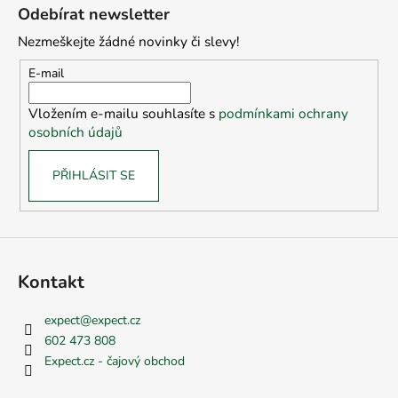
č
á
á
Odebírat newsletter
u
d
p
j
a
Nezmeškejte žádné novinky či slevy!
a
e
c
t
E-mail
m
í
í
e
p
Vložením e-mailu souhlasíte s
podmínkami ochrany
r
osobních údajů
v
k
PŘIHLÁSIT SE
y
v
ý
p
i
s
Kontakt
u
expect
@
expect.cz
602 473 808
Expect.cz - čajový obchod