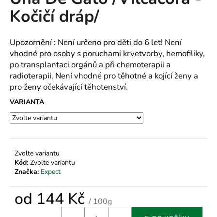
je
a
Kočičí dráp/
0,0
z
j
5
í
hvězdiček.
Upozornění : Není určeno pro děti do 6 let! Není
t
vhodné pro osoby s poruchami krvetvorby, hemofiliky,
?
po transplantaci orgánů a při chemoterapii a
radioterapii. Není vhodné pro těhotné a kojící ženy a
pro ženy očekávající těhotenství.
VARIANTA
HLEDAT
D
Zvolte variantu
Kód:
Zvolte variantu
o
Značka:
Expect
p
o
od
144 Kč
r
/ 100g
u
Měrná