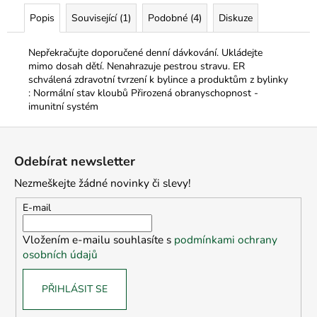
Popis
Související (1)
Podobné (4)
Diskuze
Nepřekračujte doporučené denní dávkování. Ukládejte
mimo dosah dětí. Nenahrazuje pestrou stravu. ER
schválená zdravotní tvrzení k bylince a produktům z bylinky
: Normální stav kloubů Přirozená obranyschopnost -
imunitní systém
Z
á
Odebírat newsletter
p
Nezmeškejte žádné novinky či slevy!
a
t
E-mail
í
Vložením e-mailu souhlasíte s
podmínkami ochrany
osobních údajů
PŘIHLÁSIT SE