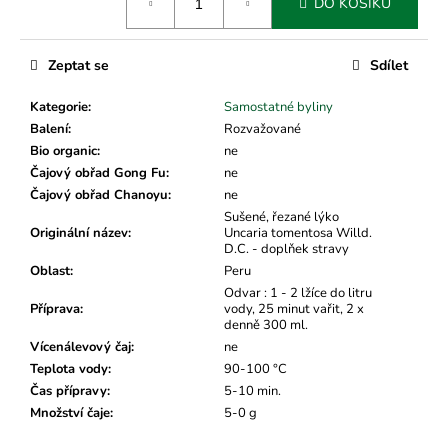
č
DO KOŠÍKU
cena:
u
j
e
Zeptat se
Sdílet
m
Kategorie
:
Samostatné byliny
e
Balení
:
Rozvažované
Bio organic
:
ne
Čajový obřad Gong Fu
:
ne
Čajový obřad Chanoyu
:
ne
Sušené, řezané lýko
Originální název
:
Uncaria tomentosa Willd.
D.C. - doplňek stravy
Oblast
:
Peru
Odvar : 1 - 2 lžíce do litru
Příprava
:
vody, 25 minut vařit, 2 x
denně 300 ml.
Vícenálevový čaj
:
ne
Teplota vody
:
90-100 °C
Čas přípravy
:
5-10 min.
Množství čaje
:
5-0 g