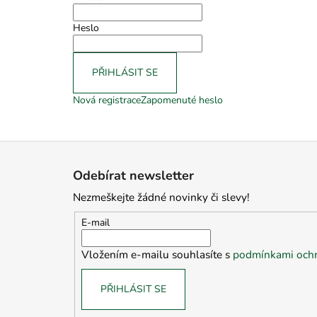
Heslo
PŘIHLÁSIT SE
Nová registrace
Zapomenuté heslo
Z
á
Odebírat newsletter
p
Nezmeškejte žádné novinky či slevy!
a
t
E-mail
í
Vložením e-mailu souhlasíte s
podmínkami ochr
PŘIHLÁSIT SE