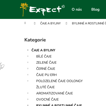
K
Přejít
na
o
O nás
Blog
obsah
Zpět
Zpět
š
do
do
í
Domů
ČAJE A BYLINY
BYLINNÉ A ROSTLINNÉ 
obchodu
obchodu
k
P
o
Kategorie
Přeskočit
s
kategorie
t
ČAJE A BYLINY
r
BÍLÉ ČAJE
a
ZELENÉ ČAJE
n
ČERNÉ ČAJE
n
ČAJE PU ERH
í
POLOZELENÉ ČAJE OOLONGY
p
ŽLUTÉ ČAJE
a
AROMATIZOVANÉ ČAJE
n
OVOCNÉ ČAJE
e
BYLINNÉ A ROSTLINNÉ ČAJE