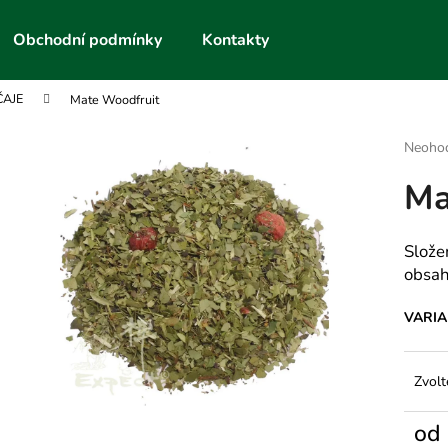
Obchodní podmínky
Kontakty
ČAJE
Mate Woodfruit
Co potřebujete najít?
Průmě
Neoho
hodnoc
Ma
produk
HLEDAT
je
0,0
z
Slože
5
Doporučujeme
obsah
hvězdič
VARI
Zvolt
od