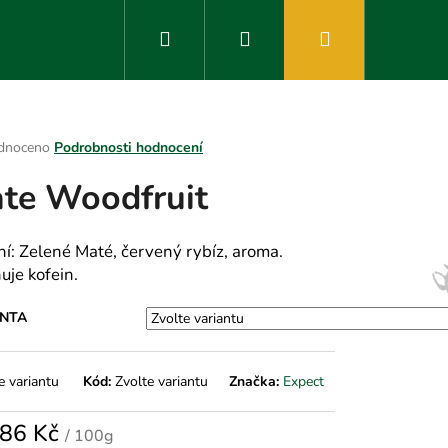
Hledat
Přihlášení
Nákupní
košík
rné
dnoceno
Podrobnosti hodnocení
ení
te Woodfruit
tu
ní: Zelené Maté, červený rybíz, aroma.
uje kofein.
ek.
ANTA
e variantu
Kód:
Zvolte variantu
Značka:
Expect
86 Kč
/ 100g