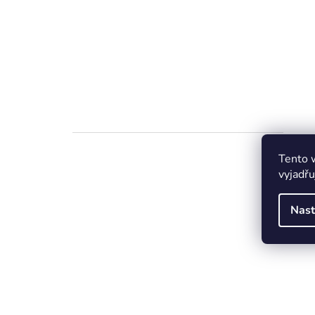
Tento 
vyjadřu
Nast