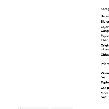
Měrn
cena:
Kateg
Balen
Bio o
Čajov
Gong
Čajov
Chan
Origi
náze
Oblas
Přípr
Vícen
čaj
:
Teplo
Čas p
Množs
čaje
: